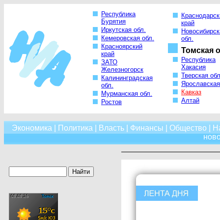
Республика
Краснодарск
Бурятия
край
Иркутская обл.
Новосибирск
Кемеровская обл.
обл.
Красноярский
Томская о
край
Республика
ЗАТО
Хакасия
Железногорск
Тверская обл
Калининградская
Ярославская
обл.
Кавказ
Мурманская обл.
Алтай
Ростов
Экономика
|
Политика
|
Власть
|
Финансы
|
Общество
|
Н
нов