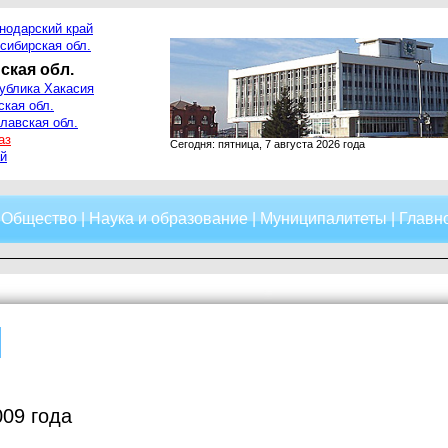
нодарский край
сибирская обл.
ская обл.
ублика Хакасия
ская обл.
лавская обл.
аз
Сегодня: пятница, 7 августа 2026 года
й
|
Общество
|
Наука и образование
|
Муниципалитеты
|
Главно
009 года