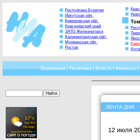
Крас
Республика Бурятия
Ново
Иркутская обл.
Кемеровская обл.
Том
Красноярский край
Респ
ЗАТО Железногорск
Твер
Калининградская обл.
Ярос
Мурманская обл.
Кавк
Ростов
Алта
Экономика
|
Политика
|
Власть
|
Финансы
12 июля 2