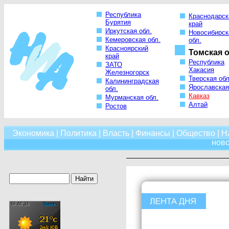
Республика
Краснодарск
Бурятия
край
Иркутская обл.
Новосибирск
Кемеровская обл.
обл.
Красноярский
Томская о
край
Республика
ЗАТО
Хакасия
Железногорск
Тверская обл
Калининградская
Ярославская
обл.
Кавказ
Мурманская обл.
Алтай
Ростов
Экономика
|
Политика
|
Власть
|
Финансы
|
Общество
|
Н
нов