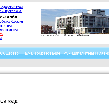
нодарский край
сибирская обл.
ская обл.
ублика Хакасия
ская обл.
лавская обл.
аз
Сегодня: суббота, 8 августа 2026 года
й
|
Общество
|
Наука и образование
|
Муниципалитеты
|
Главно
009 года