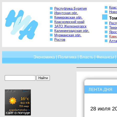
Крас
Республика Бурятия
Ново
Иркутская обл.
Кемеровская обл.
Том
Красноярский край
Респ
ЗАТО Железногорск
Твер
Калининградская обл.
Ярос
Мурманская обл.
Кавк
Ростов
Алта
Экономика
|
Политика
|
Власть
|
Финансы
28 июля 2