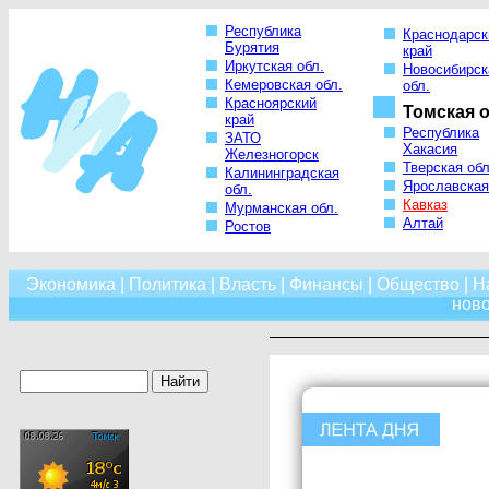
Республика
Краснодарск
Бурятия
край
Иркутская обл.
Новосибирск
Кемеровская обл.
обл.
Красноярский
Томская о
край
Республика
ЗАТО
Хакасия
Железногорск
Тверская обл
Калининградская
Ярославская
обл.
Кавказ
Мурманская обл.
Алтай
Ростов
Экономика
|
Политика
|
Власть
|
Финансы
|
Общество
|
Н
нов