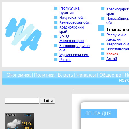
Республика
Краснодарск
Бурятия
край
Иркутская обл.
Новосибирск
Кемеровская обл.
обл.
Красноярский
Томская о
край
Республика
ЗАТО
Хакасия
Железногорск
Тверская обл
Калининградская
Ярославская
обл.
Кавказ
Мурманская обл.
Алтай
Ростов
Экономика
|
Политика
|
Власть
|
Финансы
|
Общество
|
Н
нов