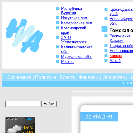
Республика
Краснодарск
Бурятия
край
Иркутская обл.
Новосибирск
Кемеровская обл.
обл.
Красноярский
Томская о
край
Республика
ЗАТО
Хакасия
Железногорск
Тверская обл
Калининградская
Ярославская
обл.
Кавказ
Мурманская обл.
Алтай
Ростов
Экономика
|
Политика
|
Власть
|
Финансы
|
Общество
|
Н
нов