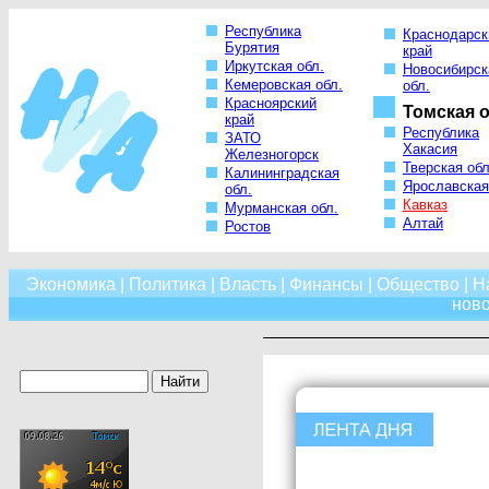
Республика
Краснодарск
Бурятия
край
Иркутская обл.
Новосибирск
Кемеровская обл.
обл.
Красноярский
Томская о
край
Республика
ЗАТО
Хакасия
Железногорск
Тверская обл
Калининградская
Ярославская
обл.
Кавказ
Мурманская обл.
Алтай
Ростов
Экономика
|
Политика
|
Власть
|
Финансы
|
Общество
|
Н
нов