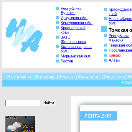
Республика
Краснодарск
Бурятия
край
Иркутская обл.
Новосибирск
Кемеровская обл.
обл.
Красноярский
Томская о
край
Республика
ЗАТО
Хакасия
Железногорск
Тверская обл
Калининградская
Ярославская
обл.
Кавказ
Мурманская обл.
Алтай
Ростов
Экономика
|
Политика
|
Власть
|
Финансы
|
Общество
|
Н
нов