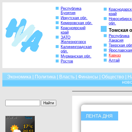
Республика
Краснодарск
Бурятия
край
Иркутская обл.
Новосибирск
Кемеровская обл.
обл.
Красноярский
Томская о
край
Республика
ЗАТО
Хакасия
Железногорск
Тверская обл
Калининградская
Ярославская
обл.
Кавказ
Мурманская обл.
Алтай
Ростов
Экономика
|
Политика
|
Власть
|
Финансы
|
Общество
|
Н
нов