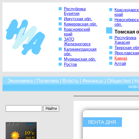
Республика
Краснодарск
Бурятия
край
Иркутская обл.
Новосибирск
Кемеровская обл.
обл.
Красноярский
Томская о
край
Республика
ЗАТО
Хакасия
Железногорск
Тверская обл
Калининградская
Ярославская
обл.
Кавказ
Мурманская обл.
Алтай
Ростов
Экономика
|
Политика
|
Власть
|
Финансы
|
Общество
|
Н
нов