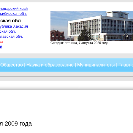
нодарский край
сибирская обл.
ская обл.
ублика Хакасия
ская обл.
лавская обл.
аз
Сегодня: пятница, 7 августа 2026 года
й
|
Общество
|
Наука и образование
|
Муниципалитеты
|
Главно
я 2009 года