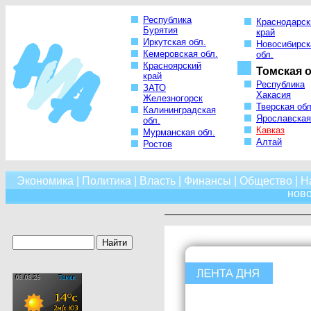
Республика
Краснодарск
Бурятия
край
Иркутская обл.
Новосибирск
Кемеровская обл.
обл.
Красноярский
Томская о
край
Республика
ЗАТО
Хакасия
Железногорск
Тверская обл
Калининградская
Ярославская
обл.
Кавказ
Мурманская обл.
Алтай
Ростов
Экономика
|
Политика
|
Власть
|
Финансы
|
Общество
|
Н
нов