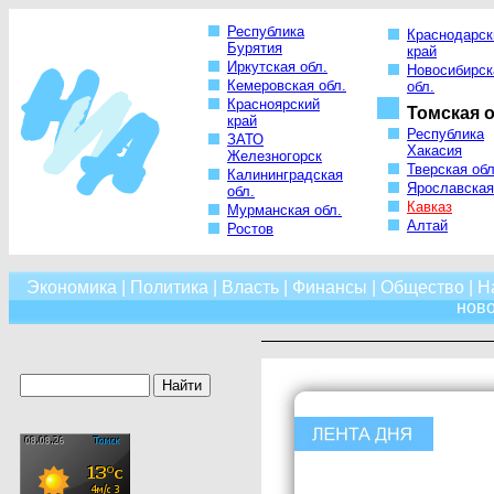
Республика
Краснодарск
Бурятия
край
Иркутская обл.
Новосибирск
Кемеровская обл.
обл.
Красноярский
Томская о
край
Республика
ЗАТО
Хакасия
Железногорск
Тверская обл
Калининградская
Ярославская
обл.
Кавказ
Мурманская обл.
Алтай
Ростов
Экономика
|
Политика
|
Власть
|
Финансы
|
Общество
|
Н
нов