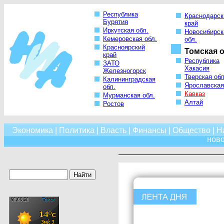
Республика
Краснодарск
Бурятия
край
Иркутская обл.
Новосибирск
Кемеровская обл.
обл.
Красноярский
Томская о
край
Республика
ЗАТО
Хакасия
Железногорск
Тверская обл
Калининградская
Ярославская
обл.
Кавказ
Мурманская обл.
Алтай
Ростов
Экономика
|
Политика
|
Власть
|
Финансы
|
Общество
|
Н
нов