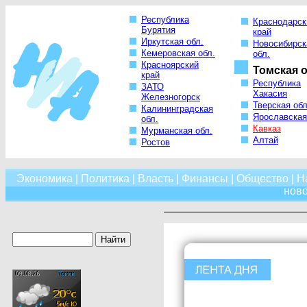
Республика
Краснодарск
Бурятия
край
Иркутская обл.
Новосибирск
Кемеровская обл.
обл.
Красноярский
Томская о
край
Республика
ЗАТО
Хакасия
Железногорск
Тверская обл
Калининградская
Ярославская
обл.
Кавказ
Мурманская обл.
Алтай
Ростов
Экономика
|
Политика
|
Власть
|
Финансы
|
Общество
|
Н
нов