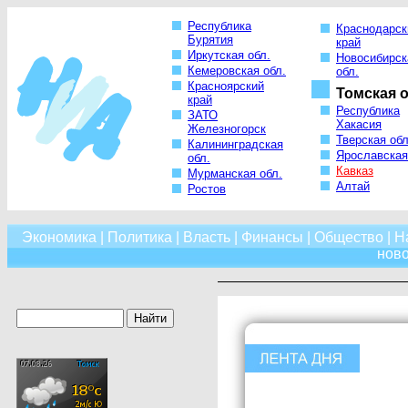
Республика
Краснодарск
Бурятия
край
Иркутская обл.
Новосибирск
Кемеровская обл.
обл.
Красноярский
Томская о
край
Республика
ЗАТО
Хакасия
Железногорск
Тверская обл
Калининградская
Ярославская
обл.
Кавказ
Мурманская обл.
Алтай
Ростов
Экономика
|
Политика
|
Власть
|
Финансы
|
Общество
|
Н
нов