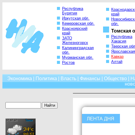
Республика
Краснодарск
Бурятия
край
Иркутская обл.
Новосибирск
Кемеровская обл.
обл.
Красноярский
Томская о
край
Республика
ЗАТО
Хакасия
Железногорск
Тверская обл
Калининградская
Ярославская
обл.
Кавказ
Мурманская обл.
Алтай
Ростов
Экономика
|
Политика
|
Власть
|
Финансы
|
Общество
|
Н
нов