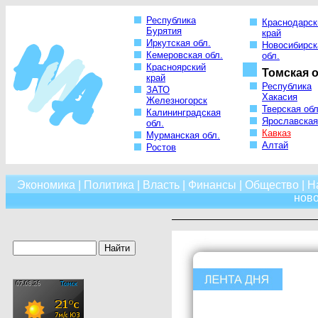
Республика
Краснодарск
Бурятия
край
Иркутская обл.
Новосибирск
Кемеровская обл.
обл.
Красноярский
Томская о
край
Республика
ЗАТО
Хакасия
Железногорск
Тверская обл
Калининградская
Ярославская
обл.
Кавказ
Мурманская обл.
Алтай
Ростов
Экономика
|
Политика
|
Власть
|
Финансы
|
Общество
|
Н
нов