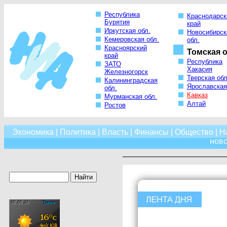
Республика
Краснодарск
Бурятия
край
Иркутская обл.
Новосибирск
Кемеровская обл.
обл.
Красноярский
Томская о
край
Республика
ЗАТО
Хакасия
Железногорск
Тверская обл
Калининградская
Ярославская
обл.
Кавказ
Мурманская обл.
Алтай
Ростов
Экономика
|
Политика
|
Власть
|
Финансы
|
Общество
|
Н
нов