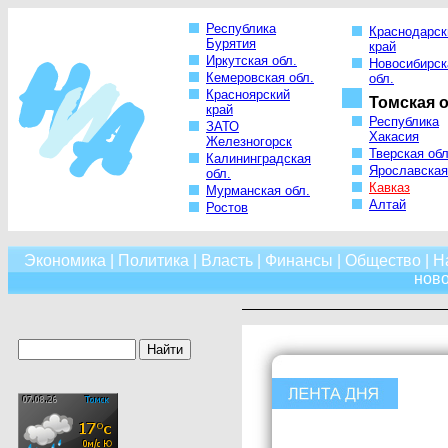
Республика
Краснодарск
Бурятия
край
Иркутская обл.
Новосибирск
Кемеровская обл.
обл.
Красноярский
Томская о
край
Республика
ЗАТО
Хакасия
Железногорск
Тверская обл
Калининградская
Ярославская
обл.
Кавказ
Мурманская обл.
Алтай
Ростов
Экономика
|
Политика
|
Власть
|
Финансы
|
Общество
|
Н
нов