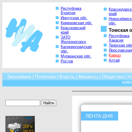
Республика
Краснодарск
Бурятия
край
Иркутская обл.
Новосибирск
Кемеровская обл.
обл.
Красноярский
Томская о
край
Республика
ЗАТО
Хакасия
Железногорск
Тверская обл
Калининградская
Ярославская
обл.
Кавказ
Мурманская обл.
Алтай
Ростов
Экономика
|
Политика
|
Власть
|
Финансы
|
Общество
|
Н
нов