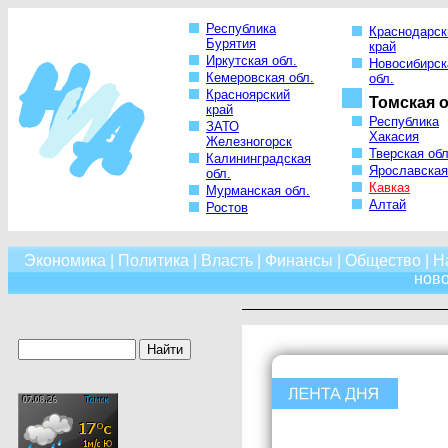
Республика
Краснодарск
Бурятия
край
Иркутская обл.
Новосибирск
Кемеровская обл.
обл.
Красноярский
Томская о
край
Республика
ЗАТО
Хакасия
Железногорск
Тверская обл
Калининградская
Ярославская
обл.
Кавказ
Мурманская обл.
Алтай
Ростов
Экономика
|
Политика
|
Власть
|
Финансы
|
Общество
|
Н
нов