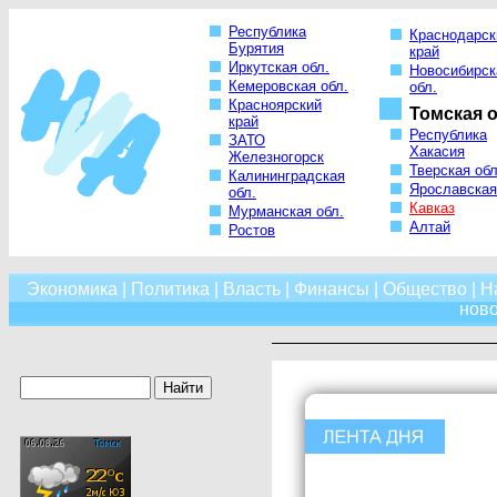
Республика
Краснодарск
Бурятия
край
Иркутская обл.
Новосибирск
Кемеровская обл.
обл.
Красноярский
Томская о
край
Республика
ЗАТО
Хакасия
Железногорск
Тверская обл
Калининградская
Ярославская
обл.
Кавказ
Мурманская обл.
Алтай
Ростов
Экономика
|
Политика
|
Власть
|
Финансы
|
Общество
|
Н
нов