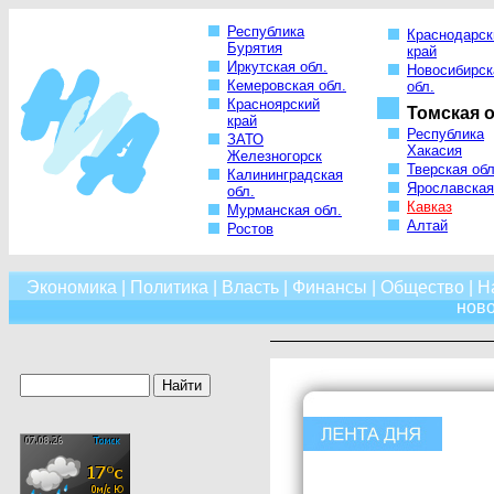
Республика
Краснодарск
Бурятия
край
Иркутская обл.
Новосибирск
Кемеровская обл.
обл.
Красноярский
Томская о
край
Республика
ЗАТО
Хакасия
Железногорск
Тверская обл
Калининградская
Ярославская
обл.
Кавказ
Мурманская обл.
Алтай
Ростов
Экономика
|
Политика
|
Власть
|
Финансы
|
Общество
|
Н
нов