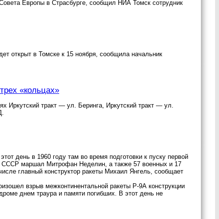
 Совета Европы в Страсбурге, сообщил НИА Томск сотрудник
ет открыт в Томске к 15 ноября, сообщила начальник
трех «кольцах»
ях Иркутский тракт — ул. Беринга, Иркутский тракт — ул.
Д.
этот день в 1960 году там во время подготовки к пуску первой
ск СССР маршал Митрофан Неделин, а также 57 военных и 17
 числе главный конструктор ракеты Михаил Янгель, сообщает
произошел взрыв межконтинентальной ракеты Р-9А конструкции
одроме днем траура и памяти погибших. В этот день не