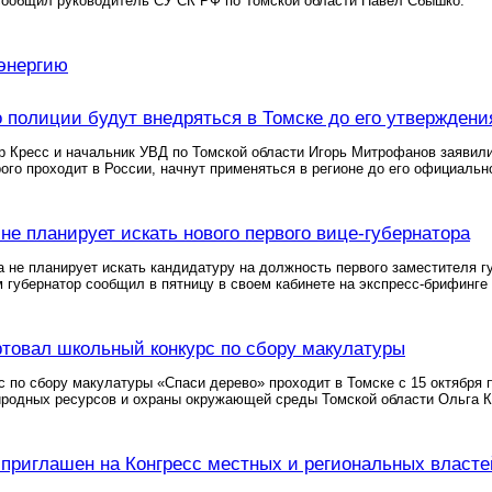
 сообщил руководитель СУ СК РФ по Томской области Павел Сбышко.
энергию
о полиции будут внедряться в Томске до его утверждени
р Кресс и начальник УВД по Томской области Игорь Митрофанов заявили
ого проходит в России, начнут применяться в регионе до его официаль
 не планирует искать нового первого вице-губернатора
а не планирует искать кандидатуру на должность первого заместителя г
 губернатор сообщил в пятницу в своем кабинете на экспресс-брифинге
ртовал школьный конкурс по сбору макулатуры
 по сбору макулатуры «Спаси дерево» проходит в Томске с 15 октября 
иродных ресурсов и охраны окружающей среды Томской области Ольга К
 приглашен на Конгресс местных и региональных власте