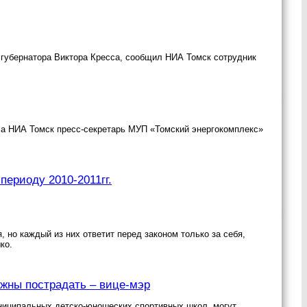
м губернатора Виктора Кресса, сообщил НИА Томск сотрудник
ла НИА Томск пресс-секретарь МУП «Томский энергокомплекс»
ериоду 2010-2011гг.
 но каждый из них ответит перед законом только за себя,
ко.
жны пострадать – вице-мэр
ниципальных детско-юношеских спортивных школ, могут