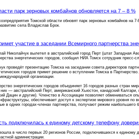
ласти парк зерновых комбайнов обновляется на 7 – 8 %
хозпредприятия Томской области обновят парк зерновых комбайнов на 7-
развитию села Владислав Брок.
римет участие в заседании Всемирного партнерства эне
ай Николайчук вылетел в австралийский город Перт (штат Западная Авст
ерства энергетических городов, сообщил НИА Томск сотрудник пресс-с
ук проведёт презентацию Томска на заседании совета директоров партн
гетических городов примет решение о вступлении Томска в Партнерство
международной организации.
рство энергетических городов объединяет 16 городов разных стран ми
 них — австралийский Перт, американский Хьюстон, канадский Калгари,
кий Дацин и другие). Членство в Ассоциации позволяет обмениваться о
фраструктуры, обеспечивает доступ к экспертизе мирового уровня по 
ые в одних городах-членах партнерства, получают режим наибольшего б
сть подключилась к единому детскому телефону довери
вошла в число первых 20 регионов России, подключившихся к единому
ластной администрации.