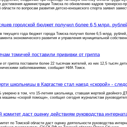
е достижения администрации Томска по обновлению кадров тренерско-п
 области по вопросам развития детско-юношеского спорта заявил замес
сяцев городской бюджет получил более 6,5 млрд. рубле
в текущего года бюджет города Томска получил более 6,5 млрд. рублей
амента экономического развития и управления муниципальной собстве
ячам томичей поставили прививки от гриппа
и от гриппа поставили более 22 тысячам жителей, из них 12,5 тысяч дети
оническими заболеваниями, сообщает НИА Томск.
рти школьницы в Каргастке стал наезд «скорой» - след
 уверено в том, что 15-летняя школьница, ставшая жертвой двойного ДТ
да машины «скорой помощи», сообщил сегодня журналистам руководите
 комитет даст оценку действиям руководства интерната
итет по Томской области даст оценку деятельности руководства интерна