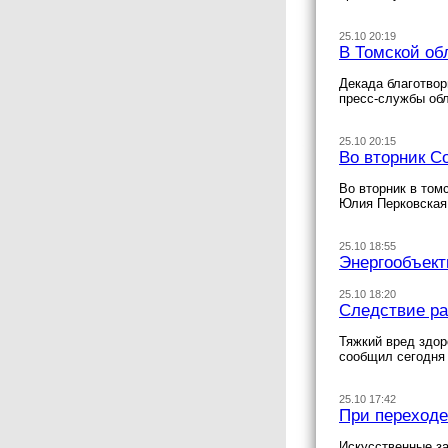
25.10 20:19
В Томской об
Декада благотвор
пресс-службы об
25.10 20:15
Во вторник С
Во вторник в том
Юлия Перковская
25.10 18:55
Энергообъект
25.10 18:20
Следствие ра
Тяжкий вред здор
сообщил сегодня
25.10 17:42
При переходе
Искусственные за