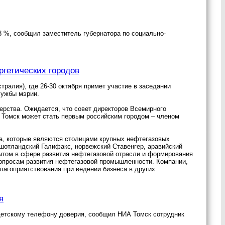
8 %, сообщил заместитель губернатора по социально-
ргетических городов
ралия), где 26-30 октября примет участие в заседании
лужбы мэрии.
ерства. Ожидается, что совет директоров Всемирного
. Томск может стать первым российским городом – членом
ра, которые являются столицами крупных нефтегазовых
 шотландский Галифакс, норвежский Ставенгер, аравийский
пытом в сфере развития нефтегазовой отрасли и формирования
вопросам развития нефтегазовой промышленности. Компании,
лагоприятствования при ведении бизнеса в других.
я
 детскому телефону доверия, сообщил НИА Томск сотрудник