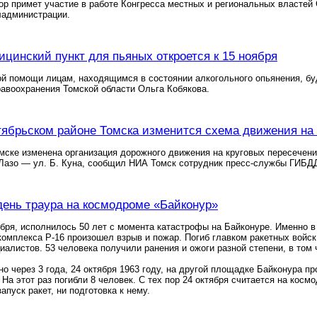
ор примет участие в работе Конгресса местных и региональных властей
ладминистрации.
ицинский пункт для пьяных откроется к 15 ноября
й помощи лицам, находящимся в состоянии алкогольного опьянения, буд
авоохранения Томской области Ольга Кобякова.
тябрьском районе Томска изменится схема движения на 
омске изменена организация дорожного движения на круговых пересечени
 Лазо — ул. Б. Куна, сообщил НИА Томск сотрудник пресс-службы ГИБД
 день траура на космодроме «Байконур»
ября, исполнилось 50 лет с момента катастрофы на Байконуре. Именно в 
комплекса Р-16 произошел взрыв и пожар. Погиб главком ракетных вой
иалистов. 53 человека получили ранения и ожоги разной степени, в том
но через 3 года, 24 октября 1963 году, на другой площадке Байконура 
 На этот раз погибли 8 человек. С тех пор 24 октября считается на косм
апуск ракет, ни подготовка к нему.