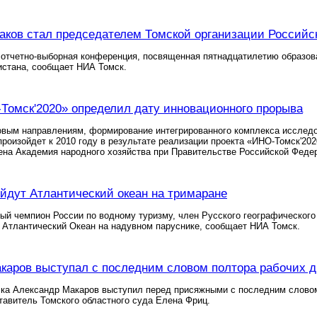
ков стал председателем Томской организации Российск
отчетно-выборная конференция, посвященная пятнадцатилетию образова
истана, сообщает НИА Томск.
Томск'2020» определил дату инновационного прорыва
вым направлениям, формирование интегрированного комплекса исследов
роизойдет к 2010 году в результате реализации проекта «ИНО-Томск'202
ена Академия народного хозяйства при Правительстве Российской Феде
йдут Атлантический океан на тримаране
ый чемпион России по водному туризму, член Русского географического
 Атлантический Океан на надувном паруснике, сообщает НИА Томск.
каров выступал с последним словом полтора рабочих д
ка Александр Макаров выступил перед присяжными с последним словом,
авитель Томского областного суда Елена Фриц.