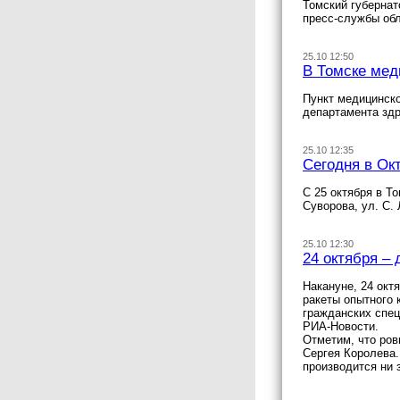
Томский губернат
пресс-службы об
25.10 12:50
В Томске мед
Пункт медицинско
департамента здр
25.10 12:35
Сегодня в Ок
С 25 октября в Т
Суворова, ул. С.
25.10 12:30
24 октября –
Накануне, 24 окт
ракеты опытного 
гражданских спец
РИА-Новости.
Отметим, что ров
Сергея Королева.
производится ни з