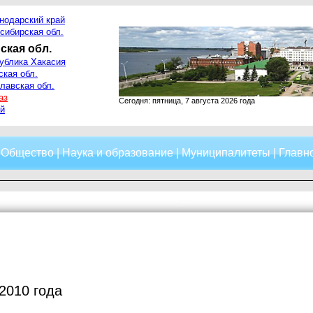
нодарский край
сибирская обл.
ская обл.
ублика Хакасия
ская обл.
лавская обл.
аз
Сегодня: пятница, 7 августа 2026 года
й
|
Общество
|
Наука и образование
|
Муниципалитеты
|
Главно
2010 года