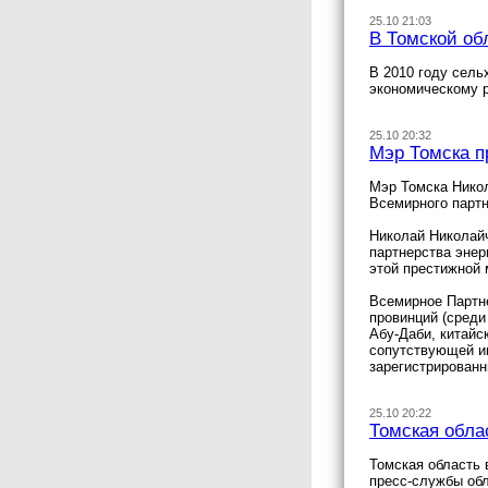
25.10 21:03
В Томской об
В 2010 году сель
экономическому 
25.10 20:32
Мэр Томска п
Мэр Томска Никол
Всемирного партн
Николай Николайч
партнерства энер
этой престижной 
Всемирное Партне
провинций (среди
Абу-Даби, китайс
сопутствующей ин
зарегистрированн
25.10 20:22
Томская обла
Томская область 
пресс-службы об