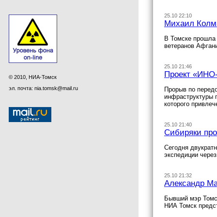
25.10 22:10
Михаил Колма
В Томске прошла 
ветеранов Афган
25.10 21:46
Проект «ИНО-
© 2010, НИА-Томск
эл. почта: nia.tomsk@mail.ru
Прорыв по передо
инфраструктуры п
которого привлеч
25.10 21:40
Сибиряки про
Сегодня двукратн
экспедиции через
25.10 21:32
Александр Ма
Бывший мэр Томс
НИА Томск предст