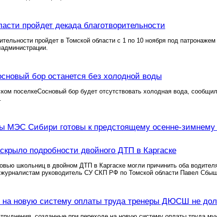
ласти пройдет декада благотворительности
ительности пройдет в Томской области с 1 по 10 ноября под патронаже
ладминистрации.
основый бор останется без холодной воды
ском поселкеСосновый бор будет отсутствовать холодная вода, сообщи
.
ы МЭС Сибири готовы к предстоящему осенне-зимнему п
скрыло подробности двойного ДТП в Каргаске
овью школьниц в двойном ДТП в Каргаске могли причинить оба водителя,
 журналистам руководитель СУ СКП РФ по Томской области Павел Сбыш
 на новую систему оплаты труда тренеры ДЮСШ не дол
труднения, созданные при переходе на новую систему оплаты труда му