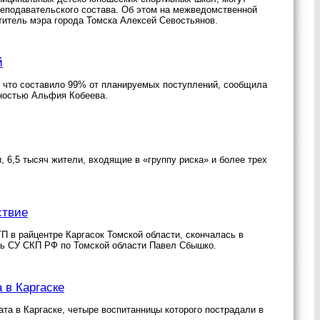
реподавательского состава. Об этом на межведомственной
титель мэра города Томска Алексей Севостьянов.
й
, что составило 99% от планируемых поступлений, сообщила
нностью Альфия Кобеева.
, 6,5 тысяч жители, входящие в «группу риска» и более трех
ствие
П в райцентре Каргасок Томской области, скончалась в
ль СУ СКП РФ по Томской области Павел Сбышко.
 в Каргаске
та в Каргаске, четыре воспитанницы которого пострадали в