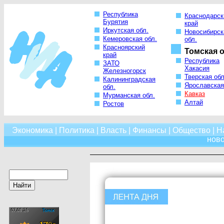
Республика
Краснодарск
Бурятия
край
Иркутская обл.
Новосибирск
Кемеровская обл.
обл.
Красноярский
Томская о
край
Республика
ЗАТО
Хакасия
Железногорск
Тверская обл
Калининградская
Ярославская
обл.
Кавказ
Мурманская обл.
Алтай
Ростов
Экономика
|
Политика
|
Власть
|
Финансы
|
Общество
|
Н
нов