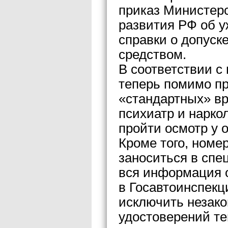
приказ Министерс
развития РФ об у
справки о допуск
средством.
В соответствии с
теперь помимо п
«стандартных» вра
психиатр и наркол
пройти осмотр у о
Кроме того, номе
заноситься в спе
вся информация о
в Госавтоинспекц
исключить незак
удостоверений те