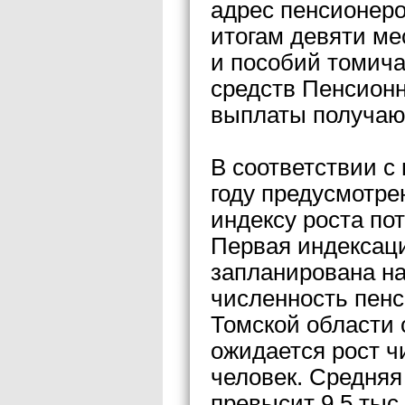
адрес пенсионеро
итогам девяти м
и пособий томича
средств Пенсион
выплаты получают
В соответствии с
году предусмотр
индексу роста по
Первая индексаци
запланирована на
численность пенс
Томской области с
ожидается рост ч
человек. Средняя 
превысит 9,5 тыс.