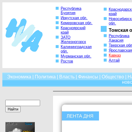
Республика
Краснодарск
Бурятия
край
Иркутская обл.
Новосибирск
Кемеровская обл.
обл.
Красноярский
Томская о
край
Республика
ЗАТО
Хакасия
Железногорск
Тверская обл
Калининградская
Ярославская
обл.
Кавказ
Мурманская обл.
Алтай
Ростов
Экономика
|
Политика
|
Власть
|
Финансы
|
Общество
|
Н
нов