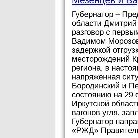
Мезенцев и В
Губернатор – Пре
области Дмитрий
разговор с перв
Вадимом Морозов
задержкой отгруз
месторождений Кр
региона, в насто
напряженная ситу
Бородинский и П
состоянию на 29 
Иркутской области
вагонов угля, за
Губернатор напр
«РЖД» Правительс