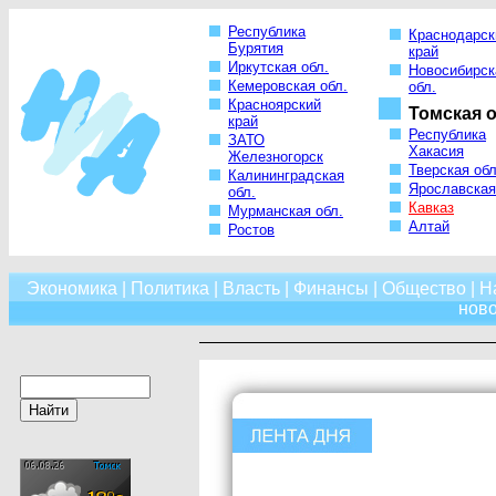
Республика
Краснодарск
Бурятия
край
Иркутская обл.
Новосибирск
Кемеровская обл.
обл.
Красноярский
Томская о
край
Республика
ЗАТО
Хакасия
Железногорск
Тверская обл
Калининградская
Ярославская
обл.
Кавказ
Мурманская обл.
Алтай
Ростов
Экономика
|
Политика
|
Власть
|
Финансы
|
Общество
|
Н
нов