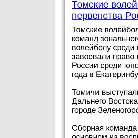
Томские воле
первенства Ро
Томские волейбо
команд зональног
волейболу среди 
завоевали право 
России среди юно
года в Екатеринбу
Томичи выступали
Дальнего Востока
городе Зеленогорс
Сборная команда
основном из вос