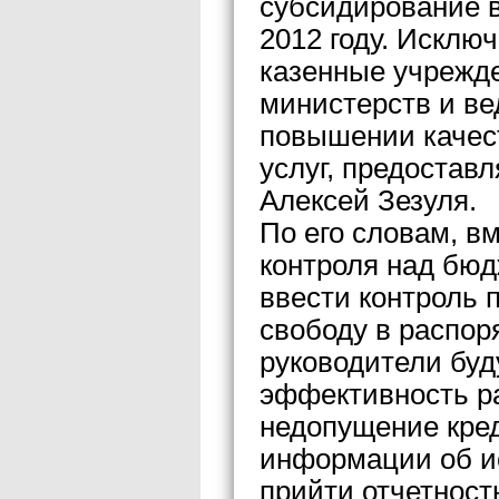
субсидирование 
2012 году. Исклю
казенные учрежд
министерств и ве
повышении качес
услуг, предостав
Алексей Зезуля.
По его словам, в
контроля над бю
ввести контроль 
свободу в распо
руководители буд
эффективность ра
недопущение кред
информации об и
прийти отчетност