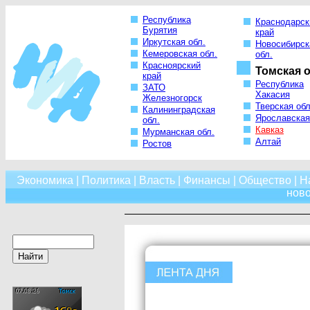
Республика
Краснодарск
Бурятия
край
Иркутская обл.
Новосибирск
Кемеровская обл.
обл.
Красноярский
Томская о
край
Республика
ЗАТО
Хакасия
Железногорск
Тверская обл
Калининградская
Ярославская
обл.
Кавказ
Мурманская обл.
Алтай
Ростов
Экономика
|
Политика
|
Власть
|
Финансы
|
Общество
|
Н
нов