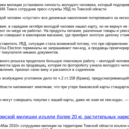
ики милиции установили личность молодого человека, который подозрев
ИА Томск сотрудник пресс-службы УВД по Томской области.
дой человек «спустил» все денежные накопления потерпевшего за неск
вия, в середине октября молодой человек нашел карту, но не вернул ее
ент он нигде не работал. На продукты питания, различные товары и уве
он совершил в ювелирном магазине, где приобрел золотую цепочку стои
ставитель УВД, ситуация стала возможной потому, что при оформлении
Visa Electron терминалы не запрашивают пин-код, а продавцы проигнор
у покупателя никаких документов.
вного розыска проделали большую поисковую работу – молодой человек
огла одна из продавщиц, которая по фотороботу узнала молодого чело
ивления, признал свою вину и раскаялся в содеянном.
 возбуждено уголовное дело по ч.2 ст.158 (Кража), предусматривающей
бласти напоминает землякам, что при утере банковской карты стандарта 
.
могут совершать покупки с вашей карты, даже не зная ее пин-кода», 
омской милиции изъяли более 20 кг. растительных нарк
«Мак 2010» сотрудники милиции на территории Томской области изъяли и