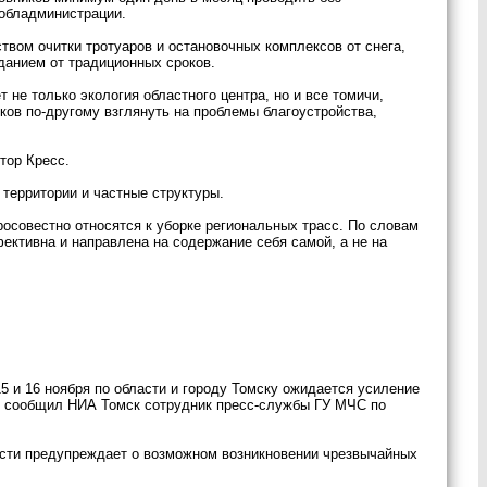
 обладминистрации.
вом очитки тротуаров и остановочных комплексов от снега,
данием от традиционных сроков.
 не только экология областного центра, но и все томичи,
ков по-другому взглянуть на проблемы благоустройства,
тор Кресс.
 территории и частные структуры.
росовестно относятся к уборке региональных трасс. По словам
ективна и направлена на содержание себя самой, а не на
 и 16 ноября по области и городу Томску ожидается усиление
га, сообщил НИА Томск сотрудник пресс-службы ГУ МЧС по
асти предупреждает о возможном возникновении чрезвычайных