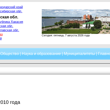
нодарский край
сибирская обл.
ская обл.
ублика Хакасия
ская обл.
лавская обл.
аз
Сегодня: пятница, 7 августа 2026 года
й
|
Общество
|
Наука и образование
|
Муниципалитеты
|
Главно
2010 года