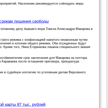
ероприятий. Населению рекомендуется соблюдать меры
 срокам лишения свободы
 уголовному делу бывшего мэра Томска Александра Макарова и
строго режима с конфискацией нажитого незаконным путем
ключения в колонии общего режима. Оба осужденных будут
. Кроме того, Нина Егоренкова лишена специального звания
гособвинителем срок заключения для Макарова на полтора
а Караваева после оглашения приговора, прокуратура
дке в судебную коллегию по уголовным делам Верховного
ой карты 87 тыс. рублей