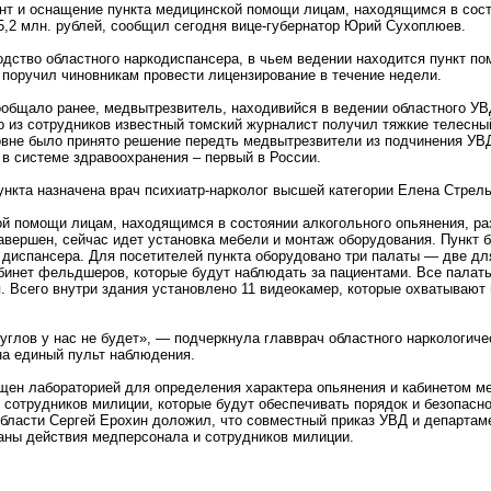
нт и оснащение пункта медицинской помощи лицам, находящимся в сост
5,2 млн. рублей, сообщил сегодня вице-губернатор Юрий Сухоплюев.
одство областного наркодиспансера, в чьем ведении находится пункт по
поручил чиновникам провести лицензирование в течение недели.
общало ранее, медвытрезвитель, находивийся в ведении областного УВД
о из сотрудников известный томский журналист получил тяжкие телесны
вне было принято решение передть медвытрезвители из подчинения УВД
 в системе здравоохранения – первый в России.
нкта назначена врач психиатр-нарколог высшей категории Елена Стрель
й помощи лицам, находящимся в состоянии алкогольного опьянения, раз
вершен, сейчас идет установка мебели и монтаж оборудования. Пункт б
 диспансера. Для посетителей пункта оборудовано три палаты — две дл
бинет фельдшеров, которые будут наблюдать за пациентами. Все палат
 Всего внутри здания установлено 11 видеокамер, которые охватывают
углов у нас не будет», — подчеркнула главврач областного наркологич
на единый пульт наблюдения.
щен лабораторией для определения характера опьянения и кабинетом м
 сотрудников милиции, которые будут обеспечивать порядок и безопас
бласти Сергей Ерохин доложил, что совместный приказ УВД и департам
аны действия медперсонала и сотрудников милиции.