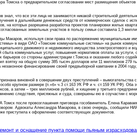
ра Томска о предварительном согласовании мест размещения объектов и
в знал, что все эти лица не занимаются никакой строительной деятельн
лучения в дальнейшем денежных средств от коммерческих сделок с ис
ков, на которых разрешена разработка проектов планировки жилых кварт
огласованных земельных участков в пользу семьи составила 1,3 милли
годы Макаров, используя свои права по распоряжению муниципальным 
стемы» в виде ОАО «Томские коммунальные системы» на рынок коммуна
иципального движимого и недвижимого имущества электросетевого и вод
 сбыта коммунальных услуг, повышения нормативов оплаты за услуги, 
 барьеров со стороны администрации г.Томска и оказании любого соде
ил взятку на общую сумму 385 тысяч долларов или 11 миллионов 279 ты
 незаконное финансирование своей предвыборной кампании в 2004 году,
признана виновной в совершении двух преступлений – вымогательства 
особо крупном размере (п.«б» ч.3 ст.163 УК РФ и ч. ст.159 УК РФ). Оба
ксов, а затем – трех миллионов рублей, и хищение у третьего предпри
 мнению следствия, присяжных и суда, совершены ею в соучастии с мэ
А Томск после провозглашения приговора гособвинитель Елена Каравае
овором. Адвокаты Александра Макарова, в свою очередь, сообщили НИА
уже приступила к оформлению соответствующих документов.
ремонт и оснащение пункта помощи пьяным израсходова