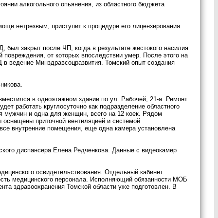
оянии алкогольного опьянения, из областного бюджета
мощи нетрезвым, приступит к процедуре его лицензирования.
, был закрыт после ЧП, когда в результате жестокого насилия
й повреждения, от которых впоследствии умер. После этого на
 в ведение Минздравсоцразвития. Томский опыт создания
никова.
местился в одноэтажном здании по ул. Рабочей, 21-а. Ремонт
удет работать круглосуточно как подразделение областного
я мужчин и одна для женщин, всего на 12 коек. Рядом
ы оснащены приточной вентиляцией и системой
 все внутренние помещения, еще одна камера установлена
еского диспансера Елена Редченкова. Данные с видеокамер
едицинского освидетельствования. Отдельный кабинет
ность медицинского персонала. Исполняющий обязанности МОБ
ента здравоохранения Томской области уже подготовлен. В