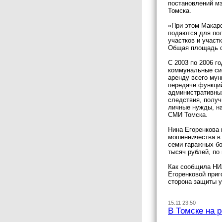
постановлений мэ
Томска.
«При этом Макаро
подаются для по
участков и участ
Общая площадь с
С 2003 по 2006 
коммунальные си
аренду всего мун
передаче функций
административных
следствия, получ
личные нужды, на
СМИ Томска.
Нина Егоренкова 
мошенничества в 
семи гаражных бо
тысяч рублей, по
Как сообщила НИ
Егоренковой приг
сторона защиты 
15.11 23:50
В Томске на 