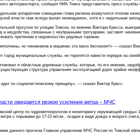
ного автотранспорта, сообщил НИА Томск представитель пресс-службы
дельном аппаратном совещании глава региона возмутился плохим качест
дской власти «как всегда выпал неожиданно», хотя и с недельным запоз
тельной прогулки по улицам Томска, по мнению Виктора Кресса, выиграет
д и неудобства, связанные с неубранными тротуарами, заставят чиновни
твовать претензии и недовольство рядовых горожан.
еполнены, но чиновников в машинах это мало беспокоит!» — сказал Вик
ют город муниципальные службы, не торопятся навести порядок на своей
итиковал и областные дорожные службы, которые, по его мнению, недоб
существующая структура управления эксплуатацией дорог крайне неэфф
идет по социалистическому принципу», — сказал Виктор Кресс.
ласти ожидается резкое усиление ветра – МЧС
мский центр по гидрометеорологии и мониторингу окружающей среды» 15
 ветра с порывами до 17-22 м/сек., осадки в виде дождя и мокрого сне
нием данного прогноза Главное управление МЧС России по Томской обл