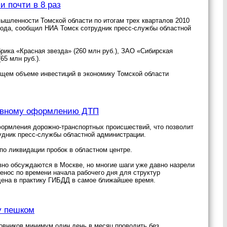
и почти в 8 раз
ышленности Томской области по итогам трех кварталов 2010
9 года, сообщил НИА Томск сотрудник пресс-службы областной
ика «Красная звезда» (260 млн руб.), ЗАО «Сибирская
65 млн руб.).
бщем объеме инвестиций в экономику Томской области
тивному оформлению ДТП
формления дорожно-транспортных происшествий, что позволит
удник пресс-службы областной администрации.
по ликвидации пробок в областном центре.
вно обсуждаются в Москве, но многие шаги уже давно назрели
енос по времени начала рабочего дня для структур
дена в практику ГИБДД в самое ближайшее время.
у пешком
овников минимум один день в месяц проводить без