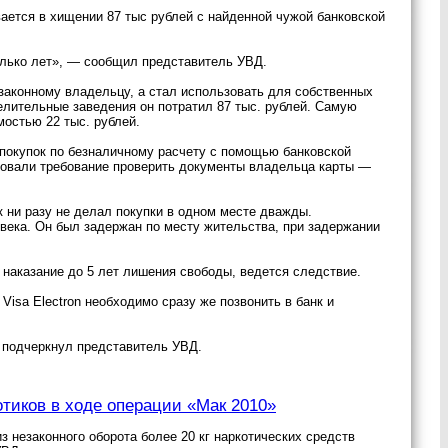
ается в хищении 87 тыс рублей с найденной чужой банковской
олько лет», — сообщил представитель УВД.
 законному владельцу, а стал использовать для собственных
селительные заведения он потратил 87 тыс. рублей. Самую
мостью 22 тыс. рублей.
 покупок по безналичному расчету с помощью банковской
ировали требование проверить документы владельца карты —
 ни разу не делал покупки в одном месте дважды.
века. Он был задержан по месту жительства, при задержании
 наказание до 5 лет лишения свободы, ведется следствие.
Visa Electron необходимо сразу же позвонить в банк и
— подчеркнул представитель УВД.
отиков в ходе операции «Мак 2010»
з незаконного оборота более 20 кг наркотических средств