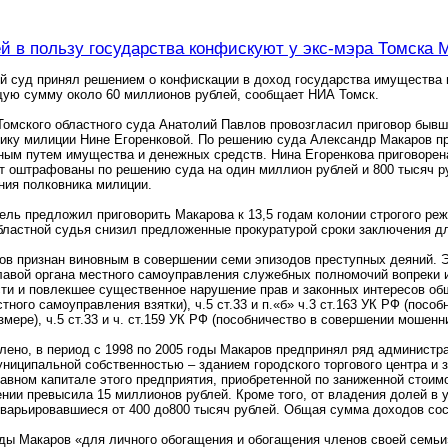
ей в пользу государства конфискуют у экс-мэра Томска
ой суд принял решением о конфискации в доход государства имущества
щую сумму около 60 миллионов рублей, сообщает НИА Томск.
Томского областного суда Анатолий Павлов провозгласил приговор быв
ку милиции Нине Егоренковой. По решению суда Александр Макаров при
ным путем имущества и денежных средств. Нина Егоренкова приговорена
 оштрафованы по решению суда на один миллион рублей и 800 тысяч ру
ния полковника милиции.
ель предложил приговорить Макарова к 13,5 годам колонии строгого реж
бластной судья снизил предложенные прокуратурой сроки заключения для
в признан виновным в совершении семи эпизодов преступных деяний. Э
лавой органа местного самоуправления служебных полномочий вопреки 
ти и повлекшее существенное нарушение прав и законных интересов обще
стного самоуправления взятки), ч.5 ст.33 и п.«б» ч.3 ст.163 УК РФ (пос
змере), ч.5 ст.33 и ч. ст.159 УК РФ (пособничество в совершении мошенн
лено, в период с 1998 по 2005 годы Макаров предпринял ряд админист
ниципальной собственностью – зданием городского торгового центра и 
тавном капитале этого предприятия, приобретенной по заниженной стои
ии превысила 15 миллионов рублей. Кроме того, от владения долей в
варьировавшиеся от 400 до800 тысяч рублей. Общая сумма доходов сос
оды Макаров «для личного обогащения и обогащения членов своей семьи» 