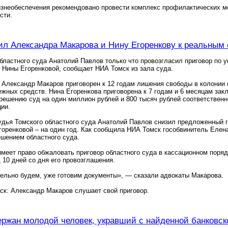
знеобеспечения рекомендовано провести комплекс профилактических м
сти.
ил Александра Макарова и Нину Егоренкову к реальным
бластного суда Анатолий Павлов только что провозгласил приговор по
 Нины Егоренковой, сообщает НИА Томск из зала суда.
Александр Макаров приговорен к 12 годам лишения свободы в колонии 
жных средств. Нина Егоренкова приговорена к 7 годам и 6 месяцам за
ешению суд на один миллион рублей и 800 тысяч рублей соответственно
ии.
удья Томского областного суда Анатолий Павлов снизил предложенный 
горенковой – на один год. Как сообщила НИА Томск гособвинитель Елен
шением областного суда.
меет право обжаловать приговор областного суда в кассационном поря
 10 дней со дня его провозглашения.
ельно будем, уже готовим документы», — сказали адвокаты Макарова.
ск: Александр Макаров слушает свой приговор.
ержан молодой человек, укравший с найденной банковск