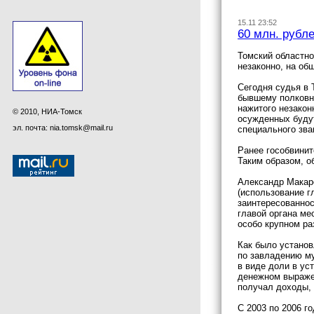
15.11 23:52
60 млн. рубл
Томский областн
незаконно, на об
Сегодня судья в 
бывшему полковни
нажитого незакон
© 2010, НИА-Томск
осужденных будут
эл. почта: nia.tomsk@mail.ru
специального зва
Ранее гособвинит
Таким образом, о
Александр Макаро
(использование г
заинтересованнос
главой органа ме
особо крупном ра
Как было установ
по завладению му
в виде доли в ус
денежном выражен
получал доходы, 
С 2003 по 2006 г