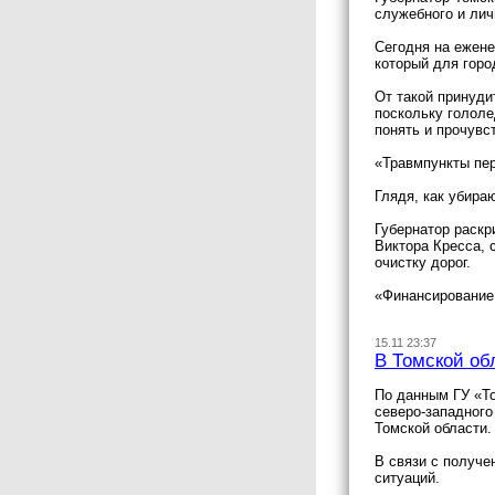
служебного и лич
Сегодня на ежене
который для горо
От такой принуди
поскольку гололе
понять и прочувс
«Травмпункты пер
Глядя, как убира
Губернатор раскр
Виктора Кресса, 
очистку дорог.
«Финансирование 
15.11 23:37
В Томской об
По данным ГУ «То
северо-западного
Томской области.
В связи с получе
ситуаций.