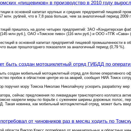
омских «пищевиков» в производство в 2010 году выросл
иции в основной капитал крупных и средних предприятий пищевой пром
57 млн. рублей, что в 7,8 раза больше, чем за аналогичный период 200
тиций пришлось на долю четырех предприятий: ЗАО «Кондитерская фабр
 (145 млн руб.), ОАО «Томское пиво» (116 млн руб.) и ООО «ТПК «Сава» (
естиций в основной капитал предприятий пищевой промышленности в о
 что выше прошлогоднего показателя за аналогичный период (0,79 %).
ет быть создан мотоциклетный отряд ГИБДД по опера
ыть создан мобильный мотоциклетный отряд для более оперативного о
ство пробок в областном центре из-за аварий, сообщил НИА Томск сотр
ор поручил мэру Томска Николаю Николайчуку ускорить разработку мер 
атора, сейчас предложения по ликвидации транспортного коллапса акти
 Томске назрели меры по борьбе с сужением ширины дорожных полос, пер
. Такая новинка, как мобильный мотоциклетный отряд, может быть вве
 потребовал от чиновников раз в месяц ходить по Томск
ой области Виктор Кресс потребовал от муниципальных и областных чин