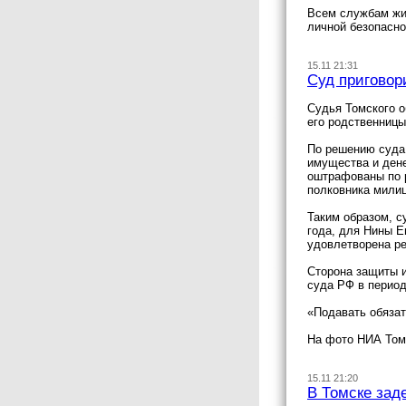
Всем службам жи
личной безопасно
15.11 21:31
Суд приговор
Судья Томского о
его родственницы
По решению суда 
имущества и дене
оштрафованы по р
полковника милиц
Таким образом, с
года, для Нины Е
удовлетворена ре
Сторона защиты и
суда РФ в период
«Подавать обязат
На фото НИА Том
15.11 21:20
В Томске зад