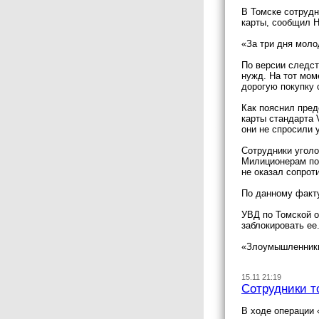
В Томске сотрудн
карты, сообщил Н
«За три дня моло
По версии следст
нужд. На тот мом
дорогую покупку 
Как пояснил пред
карты стандарта 
они не спросили 
Сотрудники уголо
Милиционерам пом
не оказал сопрот
По данному факту
УВД по Томской о
заблокировать ее
«Злоумышленники 
15.11 21:19
Сотрудники т
В ходе операции 