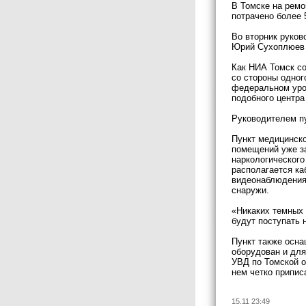
В Томске на ремо
потрачено более 
Во вторник руков
Юрий Сухоплюев 
Как НИА Томск со
со стороны одног
федеральном уро
подобного центра
Руководителем пу
Пункт медицинско
помещений уже за
наркологического
располагается ка
видеонаблюдения.
снаружи.
«Никаких темных 
будут поступать 
Пункт также осна
оборудован и для
УВД по Томской о
нем четко припис
15.11 23:49