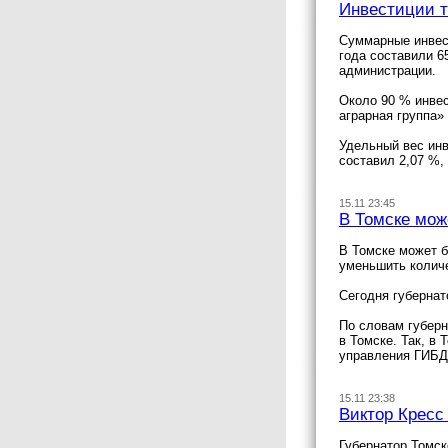
Инвестиции т
Суммарные инвест
года составили 6
администрации.
Около 90 % инвес
аграрная группа»
Удельный вес инв
составил 2,07 %,
15.11 23:45
В Томске мож
В Томске может б
уменьшить количе
Сегодня губернат
По словам губерн
в Томске. Так, в
управления ГИБДД
15.11 23:38
Виктор Кресс
Губернатор Томск