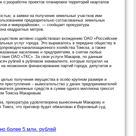
 о разработке проектов планировки территорий кварталов
остью, а заявки на получение земельных участков ими
пользованием предварительно согласованных земельных
алов и микрорайонов», — сообщает прокуратура.
она квадратных метров.
имуществом активно содействовал вхождению ОАО «Российские
льных услуг города. Это выражалось в передаче обществу в
опроводно-канализационного хозяйства Томска, а также
оказанные населению и предприятиям, в снятии любых
йствия ОАО «ТКС». За свои услуги Макаров, по данным
сяч рублей в рублевом эквиваленте, которые потратил на
 на незаконное финансирование партий города, депутатов и
с целью получения имущества в особо крупном размере и
 эти преступления – вымогательство у двоих предпринимателей
нимателя денежных средств в сумме одного миллиона трехсот
ром Томска Макаровым.
ва, прокуратура удовлетворена вынесенным Макарову и
 Томск, что приговор будет обжалован в Верховный суд,
но более 5 млн. рублей