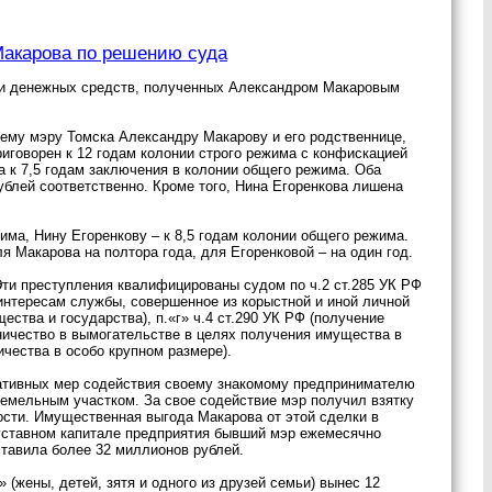
 Макарова по решению суда
 и денежных средств, полученных Александром Макаровым
шему мэру Томска Александру Макарову и его родственнице,
говорен к 12 годам колонии строго режима с конфискацией
 к 7,5 годам заключения в колонии общего режима. Оба
блей соответственно. Кроме того, Нина Егоренкова лишена
има, Нину Егоренкову – к 8,5 годам колонии общего режима.
 Макарова на полтора года, для Егоренковой – на один год.
ти преступления квалифицированы судом по ч.2 ст.285 УК РФ
интересам службы, совершенное из корыстной и иной личной
ства и государства), п.«г» ч.4 ст.290 УК РФ (получение
обничество в вымогательстве в целях получения имущества в
ичества в особо крупном размере).
ративных мер содействия своему знакомому предпринимателю
земельным участком. За свое содействие мэр получил взятку
мости. Имущественная выгода Макарова от этой сделки в
 уставном капитале предприятия бывший мэр ежемесячно
тавила более 32 миллионов рублей.
(жены, детей, зятя и одного из друзей семьи) вынес 12