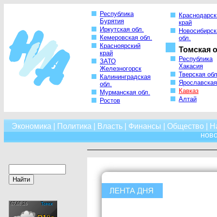
Республика
Краснодарск
Бурятия
край
Иркутская обл.
Новосибирск
Кемеровская обл.
обл.
Красноярский
Томская о
край
Республика
ЗАТО
Хакасия
Железногорск
Тверская обл
Калининградская
Ярославская
обл.
Кавказ
Мурманская обл.
Алтай
Ростов
Экономика
|
Политика
|
Власть
|
Финансы
|
Общество
|
Н
нов