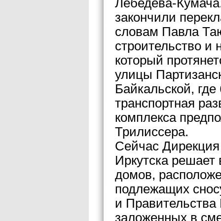
Лебедева-Кумача.
закончили перек
словам Павла Таю
строительство и 
который протянет
улицы Партизанс
Байкальской, где
транспортная раз
комплекса предпо
Трилиссера.
Сейчас Дирекция
Иркутска решает 
домов, расположе
подлежащих сносу
и Правительства 
заложенных в сме