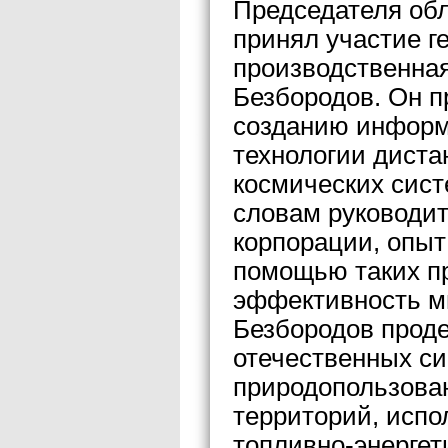
Председателя об
принял участие 
производственна
Безбородов. Он п
созданию информ
технологии диста
космических сист
словам руководи
корпорации, опыт
помощью таких пр
эффективность мн
Безбородов прод
отечественных си
природопользован
территорий, испо
топливно-энергет