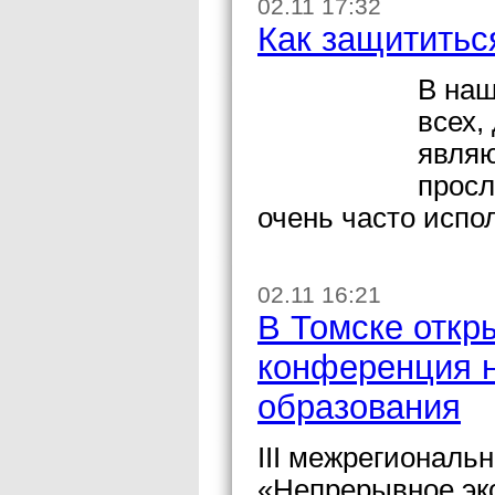
02.11 17:32
Как защититьс
В наш
всех,
являю
просл
очень часто испо
02.11 16:21
В Томске откр
конференция н
образования
III межрегиональ
«Непрерывное эк