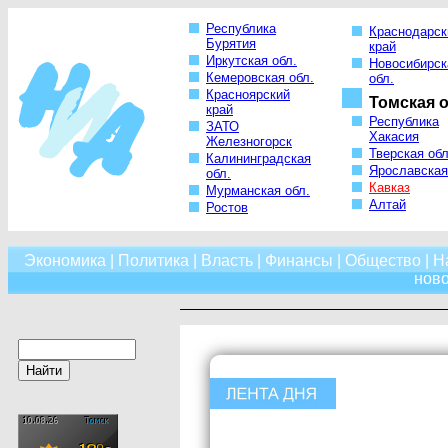
Республика
Краснодарск
Бурятия
край
Иркутская обл.
Новосибирск
Кемеровская обл.
обл.
Красноярский
Томская о
край
Республика
ЗАТО
Хакасия
Железногорск
Тверская обл
Калининградская
Ярославская
обл.
Кавказ
Мурманская обл.
Алтай
Ростов
Экономика
|
Политика
|
Власть
|
Финансы
|
Общество
|
Н
нов