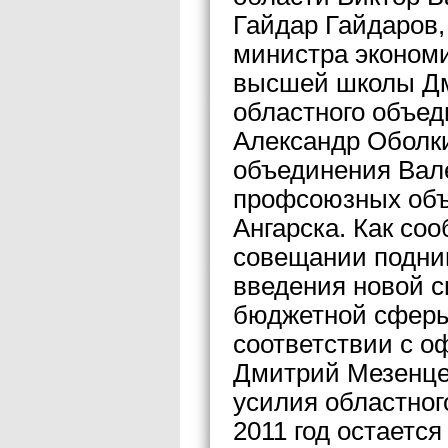
Гайдар Гайдаров
министра экономи
высшей школы Дм
областного объе
Александр Оболки
объединения Вал
профсоюзных объе
Ангарска. Как со
совещании подни
введения новой с
бюджетной сферы
соответствии с 
Дмитрий Мезенцев
усилия областног
2011 год остаетс