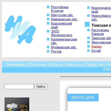
Республика
Краснодарск
Бурятия
край
Иркутская обл.
Новосибирск
Кемеровская обл.
обл.
Красноярский
Томская о
край
Республика
ЗАТО
Хакасия
Железногорск
Тверская обл
Калининградская
Ярославская
обл.
Кавказ
Мурманская обл.
Алтай
Ростов
Экономика
|
Политика
|
Власть
|
Финансы
|
Общество
|
Н
нов