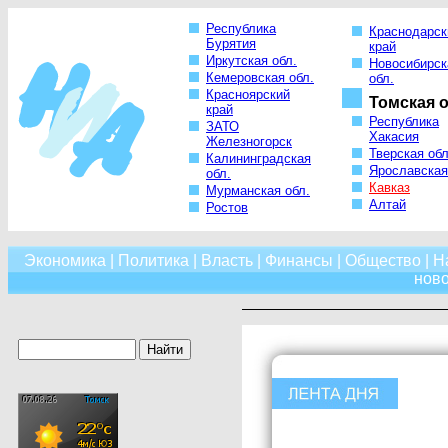
Республика
Краснодарск
Бурятия
край
Иркутская обл.
Новосибирск
Кемеровская обл.
обл.
Красноярский
Томская о
край
Республика
ЗАТО
Хакасия
Железногорск
Тверская обл
Калининградская
Ярославская
обл.
Кавказ
Мурманская обл.
Алтай
Ростов
Экономика
|
Политика
|
Власть
|
Финансы
|
Общество
|
Н
нов