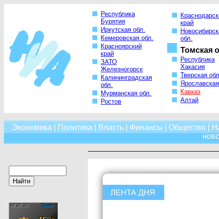
Республика
Краснодарск
Бурятия
край
Иркутская обл.
Новосибирск
Кемеровская обл.
обл.
Красноярский
Томская о
край
Республика
ЗАТО
Хакасия
Железногорск
Тверская обл
Калининградская
Ярославская
обл.
Кавказ
Мурманская обл.
Алтай
Ростов
Экономика
|
Политика
|
Власть
|
Финансы
|
Общество
|
Н
нов