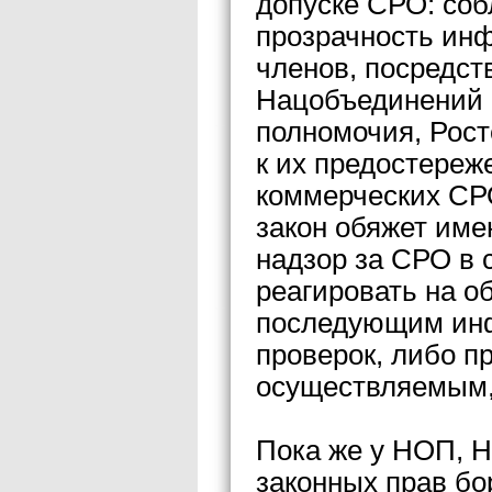
допуске СРО: со
прозрачность ин
членов, посредст
Нацобъединений 
полномочия, Рос
к их предостереж
коммерческих СР
закон обяжет име
надзор за СРО в 
реагировать на 
последующим инф
проверок, либо п
осуществляемым,
Пока же у НОП, 
законных прав бо