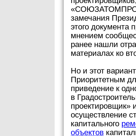
проектировщиков
«СОЮЗАТОМПРОЕКТ
замечания Презид
этого документа 
мнением сообщес
ранее нашли отра
материалах ко вт
Но и этот вариан
Приоритетным дл
приведение к одно
в Градостроитель
проектировщик» и
осуществление ст
капитального
рем
объектов
капитал