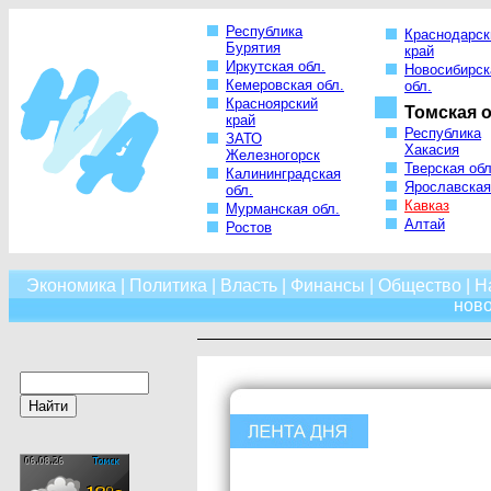
Республика
Краснодарск
Бурятия
край
Иркутская обл.
Новосибирск
Кемеровская обл.
обл.
Красноярский
Томская о
край
Республика
ЗАТО
Хакасия
Железногорск
Тверская обл
Калининградская
Ярославская
обл.
Кавказ
Мурманская обл.
Алтай
Ростов
Экономика
|
Политика
|
Власть
|
Финансы
|
Общество
|
Н
нов