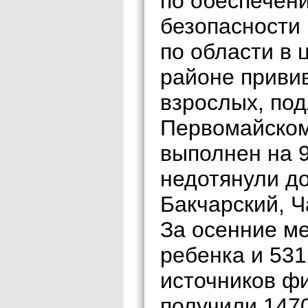
по обеспечен
безопасности 
по области в 
районе привив
взрослых, по
Первомайском
выполнен на 
недотянули д
Бакчарский, Ч
За осенние м
ребенка и 531
источников ф
получили 1470