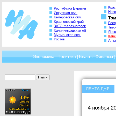
Крас
Республика Бурятия
Ново
Иркутская обл.
Кемеровская обл.
Том
Красноярский край
Респ
ЗАТО Железногорск
Твер
Калининградская обл.
Ярос
Мурманская обл.
Кавк
Ростов
Алта
Экономика
|
Политика
|
Власть
|
Финансы
4 ноября 2