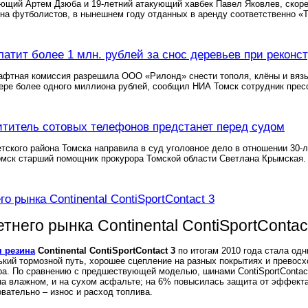
ющий Артем Дзюба и 19-летний атакующий хавбек Павел Яковлев, скорее 
на футболистов, в нынешнем году отданных в аренду соответственно «
латит более 1 млн. рублей за снос деревьев при реконс
фтная комиссия разрешила ООО «Рилонд» снести тополя, клёны и вязы 
ере более одного миллиона рублей, сообщил НИА Томск сотрудник прес
ититель сотовых телефонов предстанет перед судом
тского района Томска направила в суд уголовное дело в отношении 30-
мск старший помощник прокурора Томской области Светлана Крымская.
о рынка Continental ContiSportContact 3
тнего рынка Continental ContiSportContac
я резина
Continental ContiSportContact 3
по итогам 2010 года стала одн
кий тормозной путь, хорошее сцепление на разных покрытиях и превос
ра. По сравнению с предшествующей моделью, шинами ContiSportContact
на влажном, и на сухом асфальте; на 6% повысилась защита от эффект
овательно – износ и расход топлива.