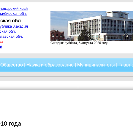
нодарский край
сибирская обл.
ская обл.
ублика Хакасия
ская обл.
лавская обл.
аз
Сегодня: суббота, 8 августа 2026 года
й
|
Общество
|
Наука и образование
|
Муниципалитеты
|
Главно
010 года