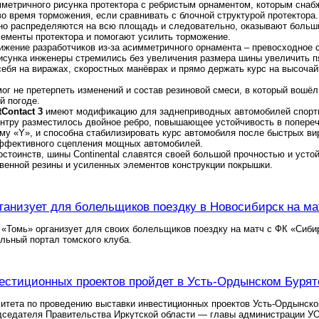
мметричного рисунка протектора с ребристым орнаментом, которым сна
во время торможения, если сравнивать с блочной структурой протектора
но распределяются на всю площадь и следовательно, оказывают больши
ементы протектора и помогают усилить торможение.
жение разработчиков из-за асимметричного орнамента – превосходное 
исунка инженеры стремились без увеличения размера шины увеличить п
себя на виражах, скоростных манёврах и прямо держать курс на высоча
мог не претерпеть изменений и состав резиновой смеси, в который вошё
й погоде.
Contact 3
имеют модификацию для заднеприводных автомобилей спорти
ентру разместилось двойное ребро, повышающее устойчивость в попере
му «Y», и способна стабилизировать курс автомобиля после быстрых в
ффективного сцепления мощных автомобилей.
стоинств, шины Continental славятся своей большой прочностью и устой
твенной резины и усиленных элементов конструкции покрышки.
ганизует для болельщиков поездку в Новосибирск на м
«Томь» организует для своих болельщиков поездку на матч с ФК «Сибирь
льный портал томского клуба.
естиционных проектов пройдет в Усть-Ордынском Бурятс
итета по проведению выставки инвестиционных проектов Усть-Ордынског
дседателя Правительства Иркутской области — главы администрации УО