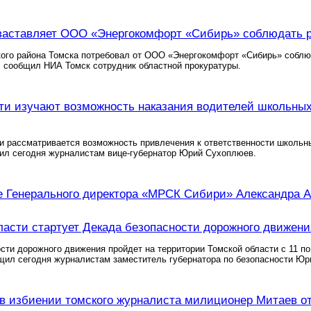
заставляет ООО «Энергокомфорт «Сибирь» соблюдать р
ого района Томска потребовал от ООО «Энергокомфорт «Сибирь» соблюд
, сообщил НИА Томск сотрудник областной прокуратуры.
ти изучают возможность наказания водителей школьн
ти рассматривается возможность привлечения к ответственности школь
л сегодня журналистам вице-губернатор Юрий Сухоплюев.
 Генерального директора «МРСК Сибири» Александра А
ласти стартует Декада безопасности дорожного движени
сти дорожного движения пройдет на территории Томской области с 11 по
щил сегодня журналистам заместитель губернатора по безопасности Ю
 избиении томского журналиста милиционер Митаев от