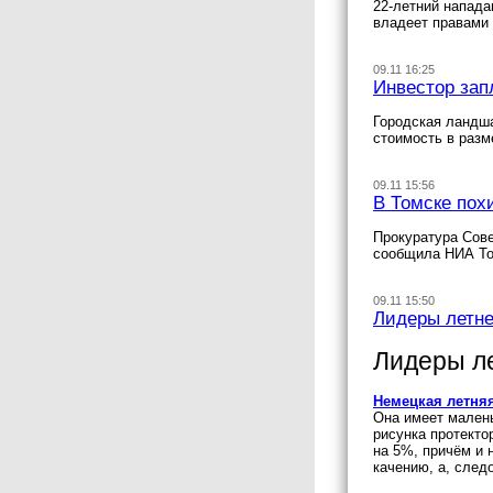
22-летний напада
владеет правами 
09.11 16:25
Инвестор зап
Городская ландша
стоимость в разм
09.11 15:56
В Томске пох
Прокуратура Сове
сообщила НИА То
09.11 15:50
Лидеры летнег
Лидеры ле
Немецкая летня
Она имеет малень
рисунка протекто
на 5%, причём и 
качению, а, след