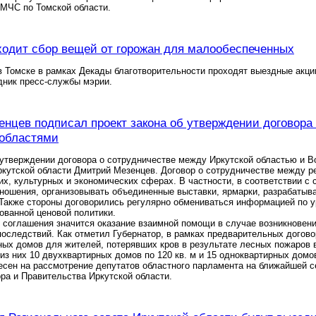
 МЧС по Томской области.
ходит сбор вещей от горожан для малообеспеченных
 в Томске в рамках Декады благотворительности проходят выездные акц
дник пресс-службы мэрии.
нцев подписал проект закона об утверждении договора 
 областями
 утверждении договора о сотрудничестве между Иркутской областью и 
кутской области Дмитрий Мезенцев. Договор о сотрудничестве между р
их, культурных и экономических сферах. В частности, в соответствии с
ношения, организовывать объединенные выставки, ярмарки, разрабатыв
 Также стороны договорились регулярно обмениваться информацией по у
ованной ценовой политики.
 соглашения значится оказание взаимной помощи в случае возникновени
последствий. Как отметил Губернатор, в рамках предварительных догово
ых домов для жителей, потерявших кров в результате лесных пожаров 
из них 10 двухквартирных домов по 120 кв. м и 15 одноквартирных домо
есен на рассмотрение депутатов областного парламента на ближайшей с
ра и Правительства Иркутской области.