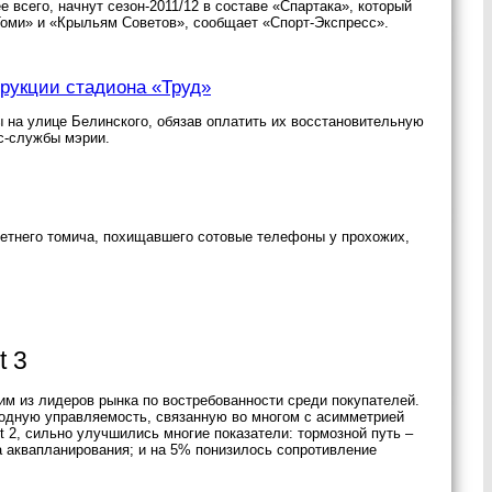
всего, начнут сезон-2011/12 в составе «Спартака», который
Томи» и «Крыльям Советов», сообщает «Спорт-Экспресс».
трукции стадиона «Труд»
на улице Белинского, обязав оплатить их восстановительную
с-службы мэрии.
летнего томича, похищавшего сотовые телефоны у прохожих,
t 3
им из лидеров рынка по востребованности среди покупателей.
ходную управляемость, связанную во многом с асимметрией
 2, сильно улучшились многие показатели: тормозной путь –
а аквапланирования; и на 5% понизилось сопротивление