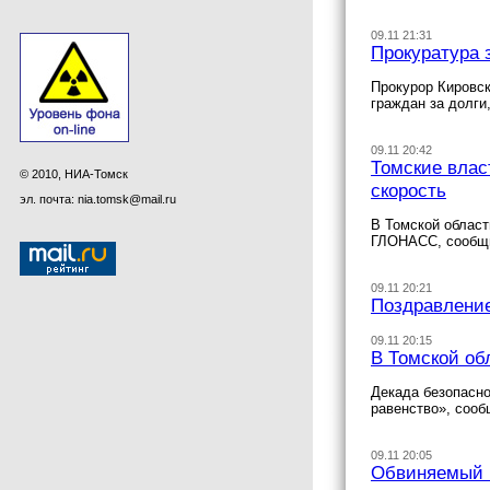
09.11 21:31
Прокуратура 
Прокурор Кировск
граждан за долги
09.11 20:42
Томские влас
© 2010, НИА-Томск
скорость
эл. почта: nia.tomsk@mail.ru
В Томской облас
ГЛОНАСС, сообщи
09.11 20:21
Поздравление
09.11 20:15
В Томской об
Декада безопасно
равенство», сооб
09.11 20:05
Обвиняемый в