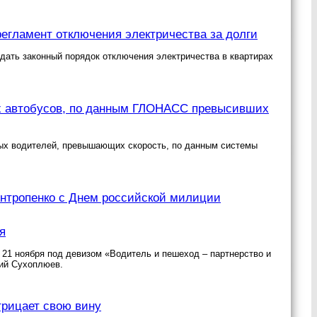
егламент отключения электричества за долги
ать законный порядок отключения электричества в квартирах
ых автобусов, по данным ГЛОНАСС превысивших
ных водителей, превышающих скорость, по данным системы
нтропенко с Днем российской милиции
я
 21 ноября под девизом «Водитель и пешеход – партнерство и
рий Сухоплюев.
рицает свою вину