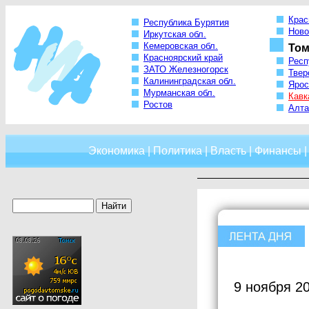
Крас
Республика Бурятия
Ново
Иркутская обл.
Кемеровская обл.
Том
Красноярский край
Респ
ЗАТО Железногорск
Твер
Калининградская обл.
Ярос
Мурманская обл.
Кавк
Ростов
Алта
Экономика
|
Политика
|
Власть
|
Финансы
9 ноября 2