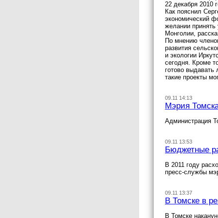
22 декабря 2010 
Как пояснил Серг
экономический фо
желании принять 
Монголии, расска
По мнению членов
развития сельско
и экологии Иркут
сегодня. Кроме т
готово выдавать 
такие проекты мо
09.11 14:13
Мэрия Томска
Администрация Т
09.11 13:53
Бюджетные ра
В 2011 году расх
пресс-службы мэ
09.11 13:37
В Томске в р
В Томске наканун