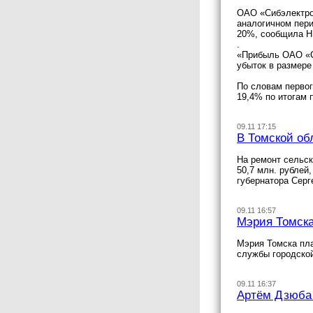
ОАО «Сибэлектром
аналогичном пери
20%, сообщила Н
.
«Прибыль ОАО «Си
убыток в размере
По словам первог
19,4% по итогам 
09.11 17:15
В Томской об
На ремонт сельск
50,7 млн. рублей
губернатора Серг
09.11 16:57
Мэрия Томска 
Мэрия Томска пла
службы городско
09.11 16:37
Артём Дзюба 