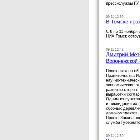
пресс-службы ГУ
09.11 12:50
В Томске про
С 8 по 11 ноября
НИА Томск сотру
09.11 12:42
Дмитрий Мезе
Воронежской
Проект закона об
Правительства Ир
научно-техническ
экономические от
развитие сторон.
выработки соглас
Одним из пунктов
и ликвидации их 
сборных деревянн
домокомплектов, 
Проект Закона вн
служба Губернато
09.11 12:39