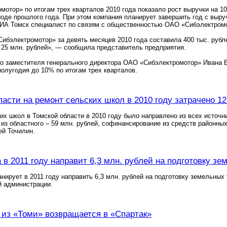
отор» по итогам трех кварталов 2010 года показало рост выручки на 10%
оде прошлого года. При этом компания планирует завершить год с выру
ИА Томск специалист по связям с общественностью ОАО «Сибэлектром
бэлектромотор» за девять месяцев 2010 года составила 400 тыс. рубле
 25 млн. рублей», — сообщила представитель предприятия.
о заместителя генерального директора ОАО «Сибэлектромотор» Ивана Б
полугодия до 10% по итогам трех кварталов.
ласти на ремонт сельских школ в 2010 году затрачено 1
их школ в Томской области в 2010 году было направлено из всех источн
, из областного – 59 млн. рублей, софинансирование из средств районн
ей Точилин.
в 2011 году направит 6,3 млн. рублей на подготовку зе
нирует в 2011 году направить 6,3 млн. рублей на подготовку земельных
й администрации.
из «Томи» возвращается в «Спартак»