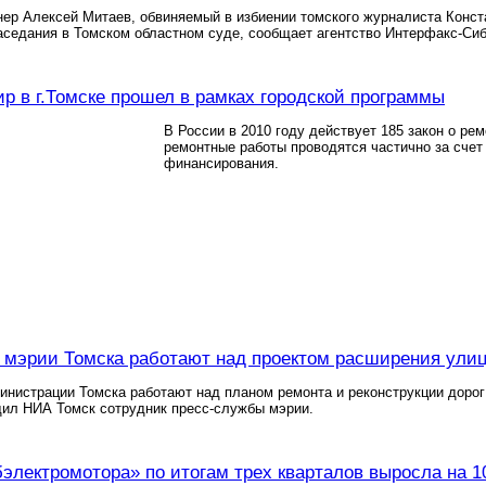
р Алексей Митаев, обвиняемый в избиении томского журналиста Конста
аседания в Томском областном суде, сообщает агентство Интерфакс-Сиб
ир в г.Томске прошел в рамках городской программы
В России в 2010 году действует 185 закон о ре
ремонтные работы проводятся частично за счет
финансирования.
мэрии Томска работают над проектом расширения ули
нистрации Томска работают над планом ремонта и реконструкции дорог 
щил НИА Томск сотрудник пресс-службы мэрии.
электромотора» по итогам трех кварталов выросла на 