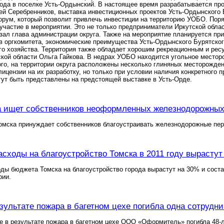
года в поселке Усть-Ордынский. В настоящее время разрабатывается пр
ей Серебренников, выставка инвестиционных проектов Усть-Ордынского 
рум, который позволит привлечь инвестиции на территорию УОБО. Поря
участие в мероприятии. Это не только предприниматели Иркутской облас
зал глава администрации округа. Также на мероприятие планируется при
 оргкомитета, экономические преимущества Усть-Ордынского Бурятского
го хозяйства. Территория также обладает хорошим рекреационным и ре
ской области Ольга Гайкова. В недрах УОБО находится угольное местор
ого, на территории округа расположены несколько глиняных месторожде
лицензии на их разработку, но только при условии наличия конкретного 
гут быть представлены на предстоящей выставке в Усть-Орде.
 ищет собственников неоформленных железнодорожных 
омска принуждает собственников благоустраивать железнодорожные пер
сходы на благоустройство Томска в 2011 году вырастут
оды бюджета Томска на благоустройство города вырастут на 30% и сост
рии.
езультате пожара в багетном цехе погибла одна сотрудн
е в результате пожара в багетном цехе ООО «Оформитель» погибла 48-