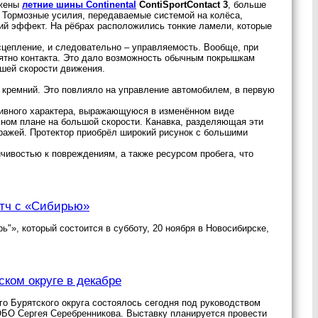
бжены
летние шины Continental
ContiSportContact 3
, больше
. Тормозные усилия, передаваемые системой на колёса,
й эффект. На рёбрах расположились тонкие ламели, которые
сцепление, и следовательно – управляемость. Вообще, при
ятно контакта. Это дало возможность обычным покрышкам
йшей скорости движения.
л кремний. Это повлияло на управление автомобилем, в первую
вного характера, выражающуюся в изменённом виде
чном плане на большой скорости. Канавка, разделяющая эти
иражей. Протектор приобрёл широкий рисунок с большими
чивостью к повреждениям, а также ресурсом пробега, что
атч с «Сибирью»
"», который состоится в субботу, 20 ноября в Новосибирске,
ком округе в декабре
о Бурятского округа состоялось сегодня под руководством
БО Сергея Серебренникова. Выставку планируется провести