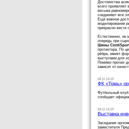
Достоинства аси
всего проявляет 
весьма равномер
соединяют все эл
Ещё важное дости
моделировании р
прекрасно вести 
Естественно, не 
очередь при сыро
Шины ContiSport
протектора. По ц
рёбра, имеет фор
выступами для э
Помимо прочих до
зависит от качес
09.11 14:25
ФК «Томь» ор
Футбольный клуб 
сообщает официа
09.11 14:24
Выставка инв
Заседание оргком
заместителя Пре