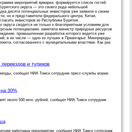
ограмма мероприятий ярмарки, формируется список гостей.
Бурятского округа — это своего рода небольшой
дка десяти потенциальных инвесторов уже заявили о своем
ти, но и представители федерального центра, Китая,
гласить инвесторов из Республики Бурятия.
 округа сводится не только к благоприятным условиям для
сурсным потенциалами, заметила министр природных ресурсов
ождение, промышленная разработка которого ведется уже
ний, в их числе — одно из лучших в Приангарье. Минприроды
проекта, согласованного с муниципальными властями. Как раз
переездов и тупиков
еезды, сообщил НИА Томск сотрудник пресс-службы мэрии.
 на 30%
авят около 500 млн. рублей, сообщил НИА Томск сотрудник
ица
летняя работница предприятия, сообщил НИА Томск сотрудник