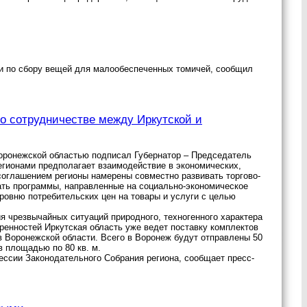
ии по сбору вещей для малообеспеченных томичей, сообщил
о сотрудничестве между Иркутской и
Воронежской областью подписал Губернатор – Председатель
егионами предполагает взаимодействие в экономических,
 соглашением регионы намерены совместно развивать торгово-
ать программы, направленные на социально-экономическое
ровню потребительских цен на товары и услуги с целью
я чрезвычайных ситуаций природного, техногенного характера
ренностей Иркутская область уже ведет поставку комплектов
в Воронежской области. Всего в Воронеж будут отправлены 50
в площадью по 80 кв. м.
ессии Законодательного Собрания региона, сообщает пресс-