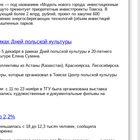
 них — под названием «Модель нового города: инвестиционные
шуто презентует приоритетные инвестпроекты Томска. В
ующий более 2 млрд. рублей, проект по закупке 600
дрению энергосберегающих технологий (объем инвестиций
мышленных парков.
мках Дней польской культуры
5 декабря в рамках Дней польской культуры и 20-летнего
льтуре Елена Сумина.
ллективы из Астаны (Казахстан), Красноярска, Лесосибирска.
ры, которые организовал в Томске Центр польской культуры
: с 11 по 23 ноября в ТГУ была организована выставка
ровались художественные и документальные фильмы на
о 2,2%
еньшилась с 18 до 12,3 тысяч человек, сообщила
аренко.