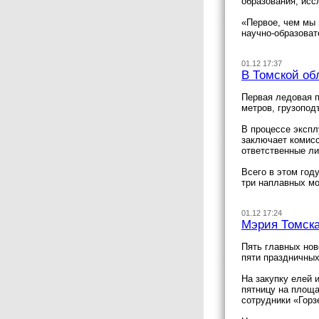
образования, исс
«Первое, чем мы 
научно-образоват
01.12 17:37
В Томской об
Первая ледовая п
метров, грузопод
В процессе экспл
заключает комисс
ответственные ли
Всего в этом год
три наплавных мо
01.12 17:24
Мэрия Томска
Пять главных нов
пяти праздничных
На закупку елей 
пятницу на площа
сотрудники «Горз