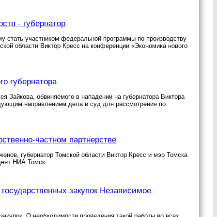
ств - губернатор
у стать участником федеральной программы по производству
ской области Виктор Кресс на конференции «Экономика нового
го губернатора
ея Зайкова, обвиняемого в нападении на губернатора Виктора
едующим направлением дела в суд для рассмотрения по
рственно-частном партнерстве
енов, губернатор Томской области Виктор Кресс и мэр Томска
дент НИА Томск.
 государственных закупок Независимое
закупок. О необходимости проведения такой работы во всех