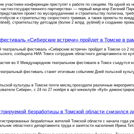
не участники конференции приступят к работе по секциям. На одной из
 частно-государственного партнерства» — первый вице-мэр Евгений Пар
 представлен проект по мусороудалению и строительству полигона, треб
тобусов и строительству скоростного трамвая, а также проекты по вне
ублей), строительству детсадов (более 2 млрд. рублей) и созданию про
фестиваль «Сибирские встречи» пройдет в Томске в ра
 театральный фестиваль «Сибирские встречи» пройдет в Томске со 2 по 
ского, сообщила НИА Томск сотрудник областного департамента по ку
частия во II Международном театральном фестивале в Томск съедутся ко
атральный фестиваль станет итоговым событием Дней польской культу
льской культуры в Томске почти месяц проходили различные мероприятия
ователи Сибири», с 24 по 27 ноября в арт-киноклубе «Куб» демонстри
стрируемой безработицы в Томской области снизился д
гистрированных безработных жителей Томской области с начала года ум
льник областного департамента труда и занятости населения Ирина Тит