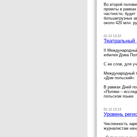
Во второй полови
проекты в рамках
частности, будет
большегрузных ав
около 420 млн. р
01.12 13:22
Театральный 
II Международный
юбилея Дома Поль
С ее слов, для у
Международный те
«Дом польский».
В рамках Дней по
«Поляки – исслед
польском языке.
01.12 13:13
Уровень реги
Численность заре
журналистам нача