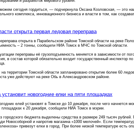
ледований и разработок мирового уровня.
можем сегодня гордиться, — подчеркнула Оксана Козловская, — это на
ельного комплекса, инновационного бизнеса и власти в том, как создав
ласти открыта первая ледовая переправа
ереправа открыта в Парабельском районе Томской области на реке Поло
ъемность – 2 тонны, сообщили НИА Томск в МЧС по Томской области.
уатации переправы её грузоподъемность меняется в зависимости от по
ия, в состав которой обязательно входит государственный инспектор 
ца.
у на территории Томской области запланировано открытие более 60 ледо
ста уже действуют на реке Обь в Александровском районе.
 установит новогодние елки на пяти площадках
огодних елей установят в Томске до 10 декабря, после чего начнется 
 площадках к 20 декабря, сообщили НИА Томск в мэрии.
из городского бюджета выделены средства в размере 249 тысяч рублей. 
ди Новособорной и напротив магазина «1000 мелочей». Если температур
еленхоза» привезут елки в город. При более низкой температуре есть оп