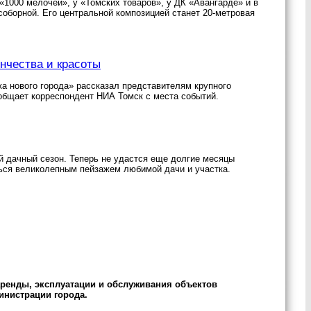
«1000 мелочей», у «Томских товаров», у ДК «Авангарде» и в
оборной. Его центральной композицией станет 20-метровая
нчества и красоты
а нового города» рассказал представителям крупного
ообщает корреспондент НИА Томск с места событий.
ой дачный сезон. Теперь не удастся еще долгие месяцы
ься великолепным пейзажем любимой дачи и участка.
аренды, эксплуатации и обслуживания объектов
инистрации города.