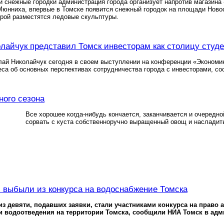
и снежные городки администрация города организует напротив магазина 
Мюнниха, впервые в Томске появится снежный городок на площади Новос
орой разместятся ледовые скульптуры.
лайчук представил Томск инвесторам как столицу студе
ай Николайчук сегодня в своем выступлении на конференции «Экономик
еса об основных перспективах сотрудничества города с инвесторами, с
ного сезона
Все хорошее когда-нибудь кончается, заканчивается и очередн
сорвать с куста собственноручно выращенный овощ и насладит
 выбыли из конкурса на водоснабжение Томска
з девяти, подавших заявки, стали участниками конкурса на право 
 водоотведения на территории Томска, сообщили НИА Томск в адм