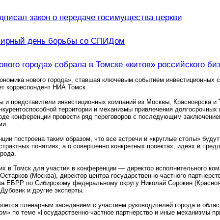
дписал закон о передаче госимущества церкви
мирный день борьбы со СПИДом
ового города» собрала в Томске «китов» российского би
номика нового города», ставшая ключевым событием инвестиционных се
ет корреспондент НИА Томск.
 и представители инвестиционных компаний из Москвы, Красноярска и 
нкурентоспособной территории и механизмы привлечения долгосрочных 
ходе конференции провести ряд переговоров с последующим заключение
ми.
ции построена таким образом, что все встречи и «круглые столы» буду
бстрактных понятиях, а о совершенно конкретных проектах, идеях и пр
рода.
их в Томск для участия в конференции — директор исполнительного ко
Остарков (Москва), директор центра государственно-частного партнерс
а ЕБРР по Сибирскому федеральному округу Николай Сорокин (Краснояр
Дубовик и другие эксперты.
оется пленарным заседанием с участием руководителей города и облас
ом» по теме «Государственно-частное партнерство и иные механизмы п