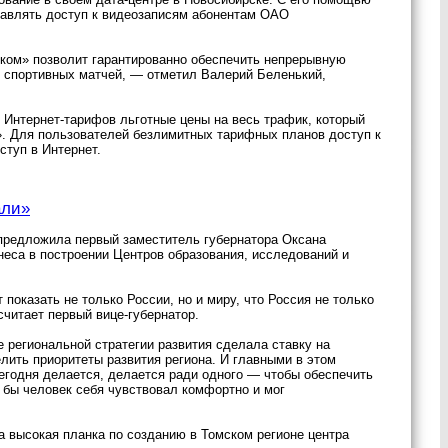
оставлять доступ к видеозаписям абонентам ОАО
еком» позволит гарантированно обеспечить непрерывную
о спортивных матчей, — отметил Валерий Беленький,
 Интернет-тарифов льготные цены на весь трафик, который
». Для пользователей безлимитных тарифных планов доступ к
ступ в Интернет.
али»
предложила первый заместитель губернатора Оксана
неса в построении Центров образования, исследований и
показать не только России, но и миру, что Россия не только
 считает первый вице-губернатор.
е региональной стратегии развития сделала ставку на
лить приоритеты развития региона. И главными в этом
сегодня делается, делается ради одного — чтобы обеспечить
 бы человек себя чувствовал комфортно и мог
а высокая планка по созданию в Томском регионе центра