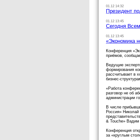
01.12 14:32
Президент по
01.12 13:45
Сегодня Все
01.12 13:45
«Экономика н
Конференция «Эко
приёмов, сообща
Ведущие эксперты
формирования ко
рассчитывает в 
бизнес-структура
«Работа конферен
разговор не об а
администрации го
В числе прибывш
Россия» Николай 
представительств
& Touche» Вадим 
Конференция откр
за «круглым стол