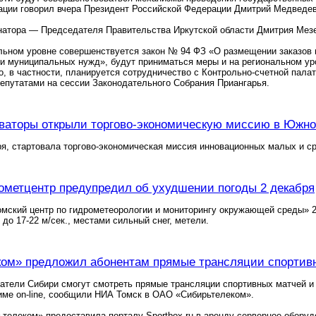
ации говорил вчера Президент Российской Федерации Дмитрий Медведе
атора — Председателя Правительства Иркутской области Дмитрия Мезен
ьном уровне совершенствуется закон № 94 ФЗ «О размещении заказов на
и муниципальных нужд», будут приниматься меры и на региональном ур
го, в частности, планируется сотрудничество с Контрольно-счетной пал
епутатами на сессии Законодательного Собрания Приангарья.
ваторы открыли торгово-экономическую миссию в Южно
ря, стартовала торгово-экономическая миссия инновационных малых и 
ометцентр предупредил об ухудшении погоды 2 декабря
мский центр по гидрометеорологии и мониторингу окружающей среды» 2
 до 17-22 м/сек., местами сильный снег, метели.
ом» предложил абонентам прямые трансляции спортив
атели Сибири смогут смотреть прямые трансляции спортивных матчей и
жиме on-line, сообщили НИА Томск в ОАО «Сибирьтелеком».
телеком» предоставила порталу Sportbox.ru в аренду серверное оборуд