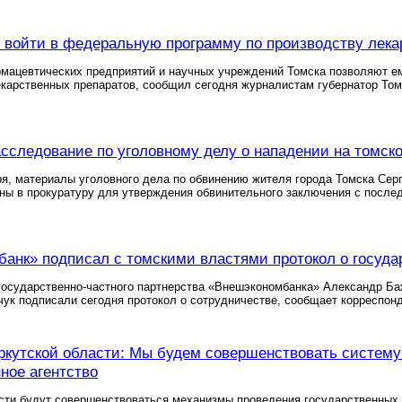
 войти в федеральную программу по производству лекар
мацевтических предприятий и научных учреждений Томска позволяют ем
карственных препаратов, сообщил сегодня журналистам губернатор Том
сследование по уголовному делу о нападении на томско
ря, материалы уголовного дела по обвинению жителя города Томска Серг
ны в прокуратуру для утверждения обвинительного заключения с посл
анк» подписал с томскими властями протокол о госуда
государственно-частного партнерства «Внешэкономбанка» Александр Баж
ук подписали сегодня протокол о сотрудничестве, сообщает корреспон
ркутской области: Мы будем совершенствовать систему
ое агентство
сти будут совершенствоваться механизмы проведения государственных 