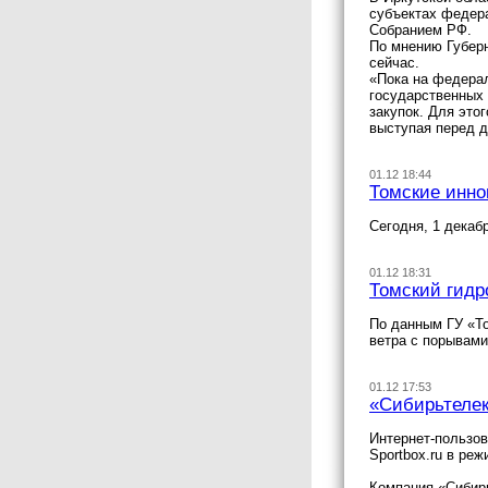
субъектах федер
Собранием РФ.
По мнению Губерн
сейчас.
«Пока на федерал
государственных 
закупок. Для это
выступая перед д
01.12 18:44
Томские инно
Сегодня, 1 декаб
01.12 18:31
Томский гидр
По данным ГУ «То
ветра с порывами
01.12 17:53
«Сибирьтелек
Интернет-пользов
Sportbox.ru в ре
Компания «Сибирь