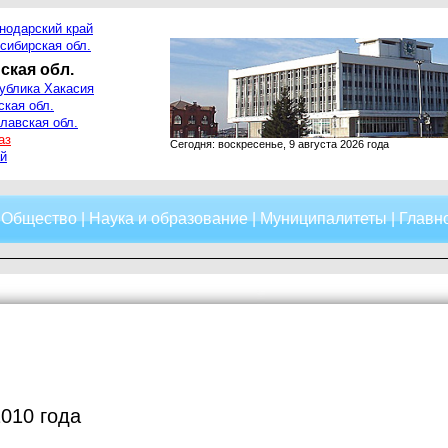
нодарский край
сибирская обл.
ская обл.
ублика Хакасия
ская обл.
лавская обл.
аз
Сегодня: воскресенье, 9 августа 2026 года
й
|
Общество
|
Наука и образование
|
Муниципалитеты
|
Главно
2010 года