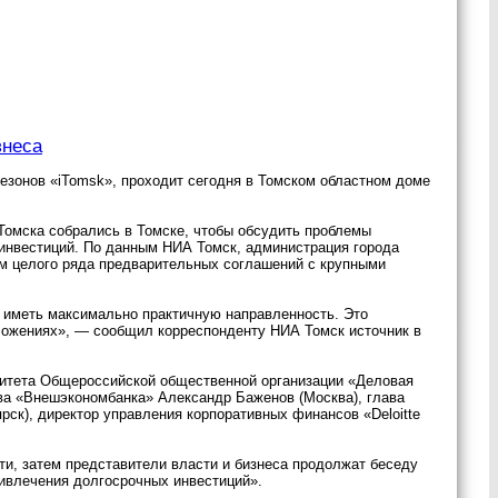
знеса
зонов «iTomsk», проходит сегодня в Томском областном доме
Томска собрались в Томске, чтобы обсудить проблемы
инвестиций. По данным НИА Томск, администрация города
м целого ряда предварительных соглашений с крупными
т иметь максимально практичную направленность. Это
едложениях», — сообщил корреспонденту НИА Томск источник в
митета Общероссийской общественной организации «Деловая
тва «Внешэкономбанка» Александр Баженов (Москва), глава
ск), директор управления корпоративных финансов «Deloitte
ти, затем представители власти и бизнеса продолжат беседу
ривлечения долгосрочных инвестиций».