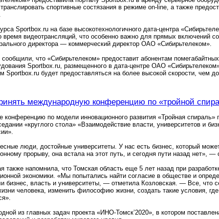
т транслировать спортивные состязания в режиме on-line, а также пред
.
рса Sportbox.ru на базе высокотехнологичного дата-центра «Сибирьтел
о время видеотрансляций, что особенно важно для прямых включений с
ерального директора — коммерческий директор ОАО «Сибирьтелеком».
 сообщили, что «Сибирьтелеком» предоставит абонентам помегабайтных
удования Sportbox.ru, размещенного в дата-центре ОАО «Сибирьтелеком
м Sportbox.ru будет предоставляться на более высокой скорости, чем до
принять международную конференцию по «тройной спир
е конференцию по модели инновационного развития «Тройная спираль» 
седании «круглого стола» «Взаимодействие власти, университетов и биз
сии».
ресные люди, достойные университеты. У нас есть бизнес, который может 
онному прорыву, она встала на этот путь, и сегодня пути назад нет», —
я также напомнила, что Томская область еще 5 лет назад при разработк
ионной экономики. «Мы попытались найти согласие в обществе и опреде
и бизнес, власть и университеты, — отметила Козловская. — Все, что 
жизни человека, изменить философию жизни, создать такие условия, где
ся».
одной из главных задач проекта «ИНО-Томск’2020», в котором поставлен