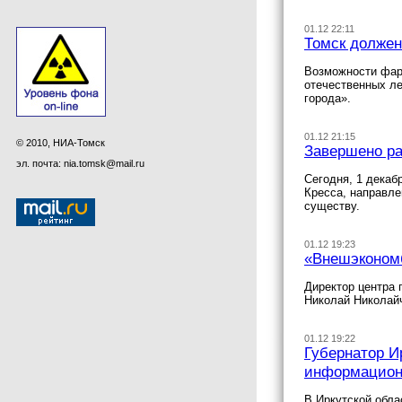
01.12 22:11
Томск должен
Возможности фар
отечественных ле
города».
01.12 21:15
© 2010, НИА-Томск
Завершено ра
эл. почта: nia.tomsk@mail.ru
Сегодня, 1 декаб
Кресса, направле
существу.
01.12 19:23
«Внешэкономб
Директор центра 
Николай Николайч
01.12 19:22
Губернатор И
информационн
В Иркутской обла