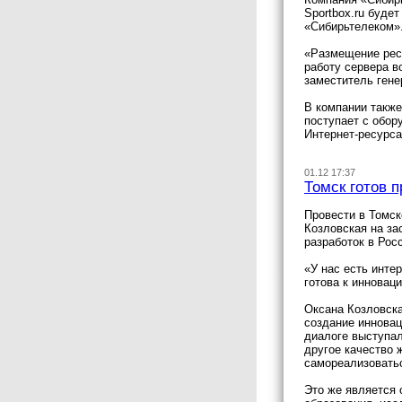
Sportbox.ru буде
«Сибирьтелеком»
«Размещение ресу
работу сервера в
заместитель ген
В компании также
поступает с обор
Интернет-ресурса
01.12 17:37
Томск готов 
Провести в Томск
Козловская на за
разработок в Рос
«У нас есть инте
готова к инноваци
Оксана Козловска
создание инновац
диалоге выступал
другое качество 
самореализовать
Это же является 