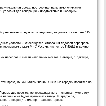
ша уникальная среда, построенная на взаимопонимании
ать условия для генерации и продвижения инноваций».
й у населенного пункта Голещихино, ее длина составляет 115
годных условий. Акт освидетельствования ледовой переправы
по маломерным судам МЧС России, инспектор ГИБДД и другие
вых переправ и шести наплавных мостов. Сегодня, 1 декабря,
монтаж праздничной иллюминации. Снежные городки появятся на
Первые две новогодние красавицы могут появиться уже в эту
а на улице не будет превышать минус 10 градусов,
асность повредить ели при транспортировке.