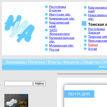
Республика
Краснодарск
Бурятия
край
Иркутская обл.
Новосибирск
Кемеровская обл.
обл.
Красноярский
Томская о
край
Республика
ЗАТО
Хакасия
Железногорск
Тверская обл
Калининградская
Ярославская
обл.
Кавказ
Мурманская обл.
Алтай
Ростов
Экономика
|
Политика
|
Власть
|
Финансы
|
Общество
|
Н
нов