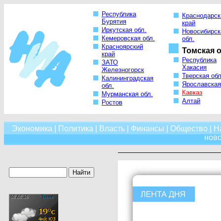
Республика
Краснодарск
Бурятия
край
Иркутская обл.
Новосибирск
Кемеровская обл.
обл.
Красноярский
Томская о
край
Республика
ЗАТО
Хакасия
Железногорск
Тверская обл
Калининградская
Ярославская
обл.
Кавказ
Мурманская обл.
Алтай
Ростов
Экономика
|
Политика
|
Власть
|
Финансы
|
Общество
|
Н
нов