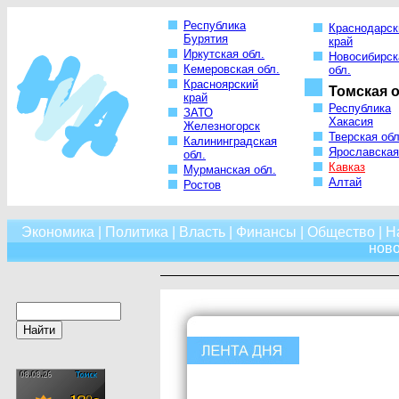
Республика
Краснодарск
Бурятия
край
Иркутская обл.
Новосибирск
Кемеровская обл.
обл.
Красноярский
Томская о
край
Республика
ЗАТО
Хакасия
Железногорск
Тверская обл
Калининградская
Ярославская
обл.
Кавказ
Мурманская обл.
Алтай
Ростов
Экономика
|
Политика
|
Власть
|
Финансы
|
Общество
|
Н
нов