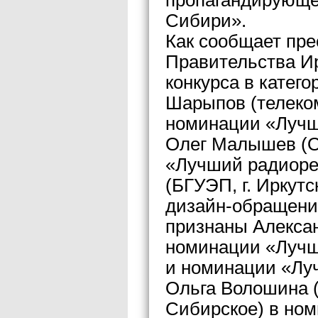
пропагандирующе
Сибири».
Как сообщает пре
Правительства Ир
конкурса в катег
Шарыпов (телеком
номинации «Лучш
Олег Малышев (ОО
«Лучший радиоре
(БГУЭП, г. Иркут
дизайн-обращени
признаны Алексан
номинации «Лучш
и номинации «Лу
Ольга Волошина («
Сибирское) в но