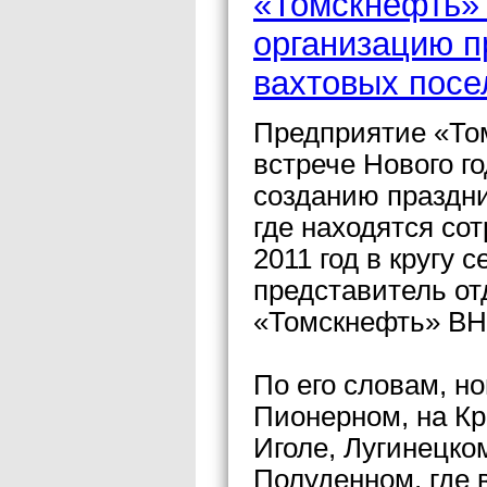
«Томскнефть»
организацию п
вахтовых посе
Предприятие «Том
встрече Нового г
созданию праздни
где находятся со
2011 год в кругу
представитель о
«Томскнефть» ВН
По его словам, н
Пионерном, на Кр
Иголе, Лугинецко
Полуденном, где 