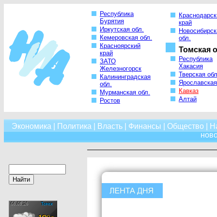
Республика
Краснодарск
Бурятия
край
Иркутская обл.
Новосибирск
Кемеровская обл.
обл.
Красноярский
Томская о
край
Республика
ЗАТО
Хакасия
Железногорск
Тверская обл
Калининградская
Ярославская
обл.
Кавказ
Мурманская обл.
Алтай
Ростов
Экономика
|
Политика
|
Власть
|
Финансы
|
Общество
|
Н
нов