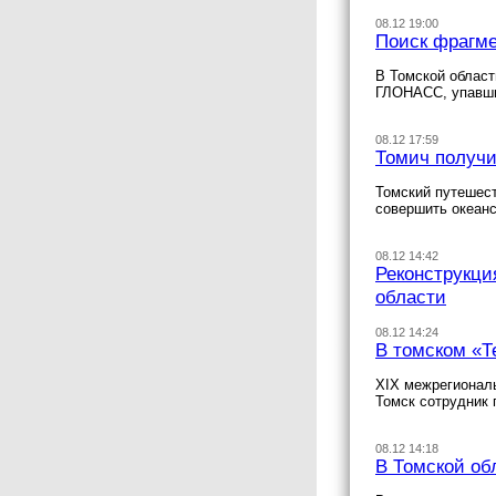
08.12 19:00
Поиск фрагме
В Томской област
ГЛОНАСС, упавши
08.12 17:59
Томич получи
Томский путешест
совершить океанс
08.12 14:42
Реконструкци
области
08.12 14:24
В томском «Т
XIX межрегионал
Томск сотрудник 
08.12 14:18
В Томской об