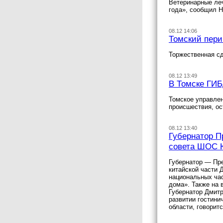
Ветеринарные ле
года», сообщил Н
08.12 14:06
Томский пери
Торжественная сд
08.12 13:49
В Томске ГИБ
Томское управлен
происшествия, ос
08.12 13:40
Губернатор П
совета ШОС 
Губернатор — Пре
китайской части 
национальных час
дома». Также на 
Губернатор Дмитр
развитии гостини
области, говорит