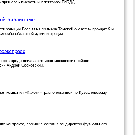
то пришлось выехать инспекторам ГИБДД.
ной библиотеке
и женщин России на примере Томской области» пройдет 9 и
-службы областной администрации.
роэкспресс
порта среди авиапассажиров московских рейсов –
к» Андрей Сосновский.
ная компания «Кахети», расположенной по Кузовлевскому
ия контракта, сообщил сегодня гендиректор футбольного