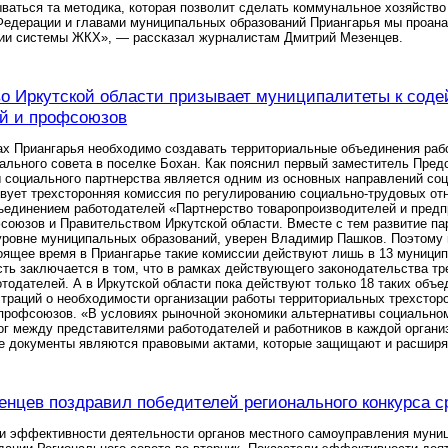
ваться та методика, которая позволит сделать коммунальное хозяйств
Федерации и главами муниципальных образований Приангарья мы проана
ции системы ЖКХ», — рассказал журналистам Дмитрий Мезенцев.
о Иркутской области призывает муниципалитеты к сод
й и профсоюзов
х Приангарья необходимо создавать территориальные объединения рабо
ального совета в поселке Бохан. Как пояснил первый заместитель Пре
 социального партнерства является одним из основных направлений соц
вует трехсторонняя комиссия по регулированию социально-трудовых от
ъединением работодателей «Партнерство товаропроизводителей и пред
союзов и Правительством Иркутской области. Вместе с тем развитие п
уровне муниципальных образований, уверен Владимир Пашков. Поэтому
оящее время в Приангарье такие комиссии действуют лишь в 13 муницип
ть заключается в том, что в рамках действующего законодательства тр
тодателей. А в Иркутской области пока действуют только 18 таких объ
траций о необходимости организации работы территориальных трехстор
профсоюзов. «В условиях рыночной экономики альтернативы социальном
г между представителями работодателей и работников в каждой органи
ие документы являются правовыми актами, которые защищают и расширя
нцев поздравил победителей регионального конкурса 
и эффективности деятельности органов местного самоуправления муниц