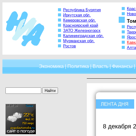
Крас
Республика Бурятия
Ново
Иркутская обл.
Кемеровская обл.
Том
Красноярский край
Респ
ЗАТО Железногорск
Твер
Калининградская обл.
Ярос
Мурманская обл.
Кавк
Ростов
Алта
Экономика
|
Политика
|
Власть
|
Финансы
8 декабря 