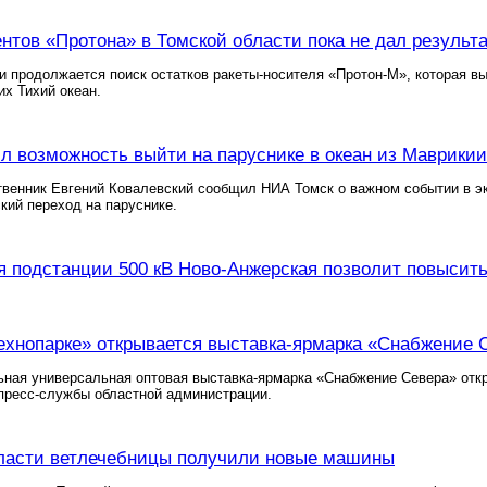
нтов «Протона» в Томской области пока не дал результ
и продолжается поиск остатков ракеты-носителя «Протон-М», которая в
х Тихий океан.
л возможность выйти на паруснике в океан из Маврикии
венник Евгений Ковалевский сообщил НИА Томск о важном событии в эк
кий переход на паруснике.
я подстанции 500 кВ Ново-Анжерская позволит повысит
ехнопарке» открывается выставка-ярмарка «Снабжение 
ьная универсальная оптовая выставка-ярмарка «Снабжение Севера» отк
пресс-службы областной администрации.
ласти ветлечебницы получили новые машины