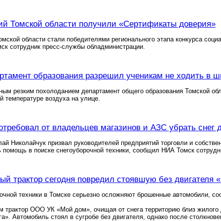
ий Томской области получили «Сертификаты доверия»
омской области стали победителями регионального этапа конкурса соц
ск сотрудник пресс-службы обладминистрации.
ртамент образования разрешил ученикам не ходить в ш
ным резким похолоданием департамент общего образования Томской обл
ой температуре воздуха на улице.
отребовал от владельцев магазинов и АЗС убрать снег 
ай Николайчук призвал руководителей предприятий торговли и собствен
 помощь в поиске снегоуборочной техники, сообщил НИА Томск сотрудн
ый трактор сегодня повредил стоявшую без двигателя 
очной техники в Томске серьезно осложняют брошенные автомобили, с
ом трактор ООО УК «Мой дом», очищая от снега территорию близ жилого 
а». Автомобиль стоял в сугробе без двигателя, однако после столкнов