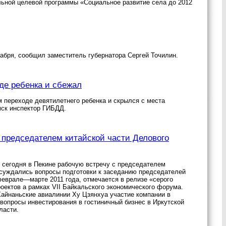
ьной целевой программы «Социальное развитие села до 2012
кабря, сообщил заместитель губернатора Сергей Точилин.
де ребенка и сбежал
 переходе девятилетнего ребенка и скрылся с места
мск инспектор ГИБДД.
 председателем китайской части Делового
 сегодня в Пекине рабочую встречу с председателем
бсуждались вопросы подготовки к заседанию председателей
феврале—марте 2011 года, отмечается в релизе «серого
оектов а рамках VII Байкальского экономического форума.
Хайнаньские авиалинии Ху Цзянхуа участие компании в
 вопросы инвестирования в гостиничный бизнес в Иркутской
ласти.