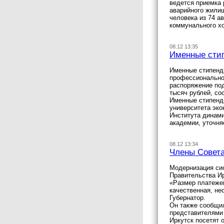
ведется приемка 
аварийного жилищ
человека из 74 
коммунального хо
08.12 13:35
Именные стип
Именные стипенди
профессионально
распоряжение по
тысяч рублей, со
Именные стипенди
университета эко
Института динами
академии, уточня
08.12 13:34
Члены Совета
Модернизация си
Правительства Ир
«Размер платежей
качественная, н
Губернатор.
Он также сообщи
представителями
Иркутск посетят 