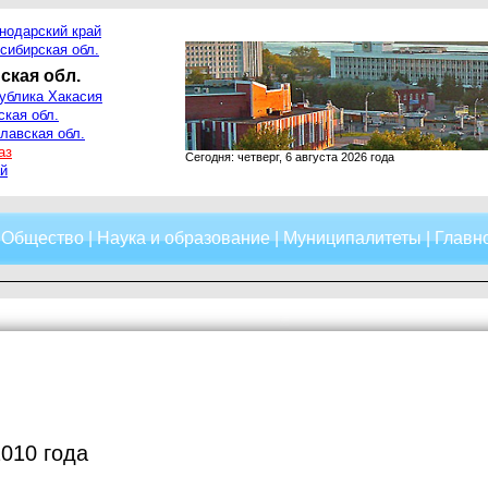
нодарский край
сибирская обл.
ская обл.
ублика Хакасия
ская обл.
лавская обл.
аз
Сегодня: четверг, 6 августа 2026 года
й
|
Общество
|
Наука и образование
|
Муниципалитеты
|
Главно
2010 года