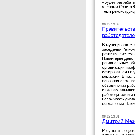
«Будет разрабаты
членами Совета 
темп реконструк
08.12 13:32
Правительств
работодателе
В муниципалитета
заседания Регион
развитие системы
Приангарье дейст
региональным об
организаций проф
базироваться на 
комиссии. В наст
основная сложнос
объединений рабо
и главам админис
работодателей и 
налаживать диало
соглашений. Так
08.12 13:31
Дмитрий Мезе
Результаты оценк