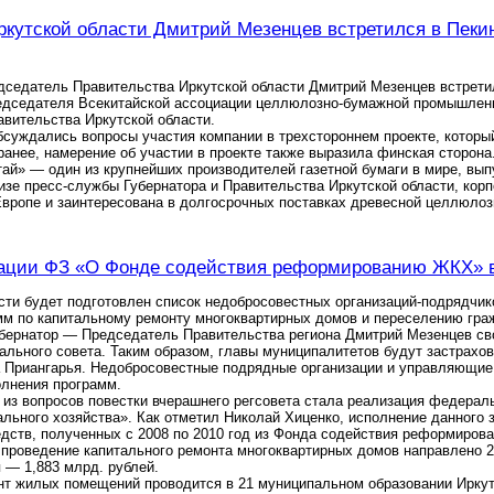
ркутской области Дмитрий Мезенцев встретился в Пеки
дседатель Правительства Иркутской области Дмитрий Мезенцев встретил
едседателя Всекитайской ассоциации целлюлозно-бумажной промышленн
авительства Иркутской области.
бсуждались вопросы участия компании в трехстороннем проекте, которы
анее, намерение об участии в проекте также выразила финская сторона
ай» — один из крупнейших производителей газетной бумаги в мире, выпу
изе пресс-службы Губернатора и Правительства Иркутской области, кор
Европе и заинтересована в долгосрочных поставках древесной целлюлоз
ации ФЗ «О Фонде содействия реформированию ЖКХ» в 
сти будет подготовлен список недобросовестных организаций-подрядчи
мм по капитальному ремонту многоквартирных домов и переселению гра
убернатор — Председатель Правительства региона Дмитрий Мезенцев с
ального совета. Таким образом, главы муниципалитетов будут застрах
а Приангарья. Недобросовестные подрядные организации и управляющие
олнения программ.
 из вопросов повестки вчерашнего регсовета стала реализация федера
ьного хозяйства». Как отметил Николай Хиценко, исполнение данного з
ств, полученных с 2008 по 2010 год из Фонда содействия реформирова
 проведение капитального ремонта многоквартирных домов направлено 2,
 — 1,883 млрд. рублей.
нт жилых помещений проводится в 21 муниципальном образовании Иркутс