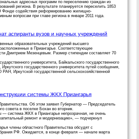
гиональных адресных программ по переселению граждан из
ований региона. В результате планируется переселить 1853
 «О Фонде содействия реформированию жилищно-
ивным вопросам при главе региона в январе 2011 года.
чат аспиранты вузов и научных учреждений
ственных образовательных учреждений высшего
 расположенных в Приангарье. Соответствующее
сти Дмитрием Мезенцевым. Размер стипендии составляет 70
сударственного университета, Байкальского государственного
, Иркутского государственного университета путей сообщения,
О РАН, Иркутской государственной сельскохозяйственной
конструкции системы ЖКХ Приангарья
Правительства. Об этом заявил Губернатор — Председатель
о совета в поселке Бохан во вторник.
ы — система ЖКХ в Приангарье непрозрачная, не очень
капитальный ремонт и модернизацию», — подчеркнул
рья члены областного Правительства обсудят с
брания РФ. Ожидается, в конце февраля — начале марта