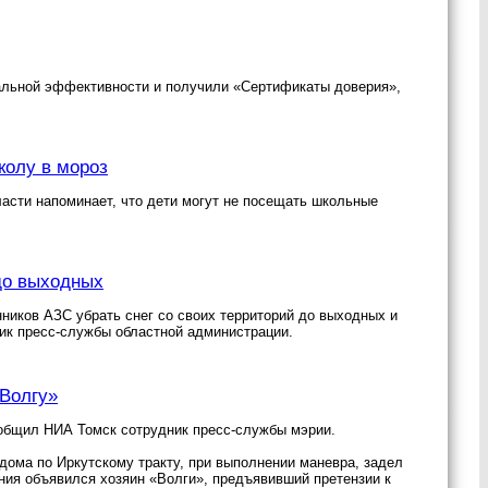
иальной эффективности и получили «Сертификаты доверия»,
колу в мороз
асти напоминает, что дети могут не посещать школьные
до выходных
ников АЗС убрать снег со своих территорий до выходных и
ик пресс-службы областной администрации.
«Волгу»
ообщил НИА Томск сотрудник пресс-службы мэрии.
дома по Иркутскому тракту, при выполнении маневра, задел
ения объявился хозяин «Волги», предъявивший претензии к