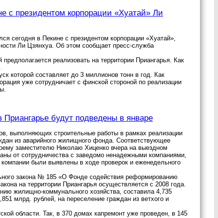
не с президентом корпорации «Хуатай» Ли
ся сегодня в Пекине с президентом корпорации «Хуатай»,
ости Ли Цзянхуа. Об этом сообщает пресс-служба
й предполагается реализовать на территории Приангарья. Как
.
ск которой составляет до 3 миллионов тонн в год. Как
порация уже сотрудничает с финской стороной по реализации
ы.
Приангарье будут подведены в январе
ков, выполняющих строительные работы в рамках реализации
ждан из аварийного жилищного фонда. Соответствующее
воему заместителю Николаю Хиценко вчера на выездном
ованы от сотрудничества с заведомо ненадежными компаниями,
 компании были выявлены в ходе проверок и еженедельного
льного закона № 185 «О Фонде содействия реформированию
акона на территории Приангарья осуществляется с 2008 года.
нию жилищно-коммунального хозяйства, составила 4,735
851 млрд. рублей, на переселение граждан из ветхого и
кой области. Так, в 370 домах капремонт уже проведен, в 145