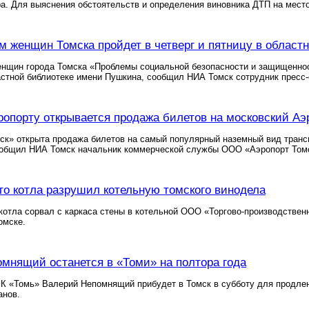
а. Для выяснения обстоятельств и определения виновника ДТП на мес
 женщин Томска пройдет в четверг и пятницу в област
нщин города Томска «Проблемы социальной безопасности и защищенност
астной библиотеке имени Пушкина, сообщил НИА Томск сотрудник пресс
ропорту открывается продажа билетов на московский Аэ
ск» открыта продажа билетов на самый популярный наземный вид транс
ообщил НИА Томск начальник коммерческой службы ООО «Аэропорт Томс
го котла разрушил котельную томского винодела
котла сорвал с каркаса стены в котельной ООО «Торгово-производствен
омске.
мнящий останется в «Томи» на полтора года
К «Томь» Валерий Непомнящий прибудет в Томск в субботу для продлен
анов.