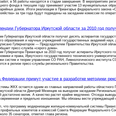
работ, в 56 работы находятся в стадии завершения. В мероприятиях ре
ного фонда в текущем году принимают участие 13 муниципальных образ
аварийных домов. Итоги реализации в Приангарье федерального закона
зяйства» за три года будут подведены на заседании комиссии по операт
ендии Губернатора Иркутской области за 2010 год полу
и Губернатора Иркутской области получат десять аспирантов государ
го образования и научных учреждений государственных академий наук,
дписано Губернатором — Председателем Правительства Иркутской обла
общает пресс-служба «серого дома».
и Губернатора Приангарья за 2010 год получат аспиранты Иркутского го
номики и права, Иркутского государственного технического университета
ки систем и теории управления СО РАН, Лимнологического института С
ется в релизе пресс-службы регионального Правительства.
 Федерации примут участие в разработке методики ре
стемы ЖКХ остается одним из главных направлений работы областного 
кутской области Дмитрий Мезенцев на выездном заседании Региональног
 достаточно велик. А качество растет крайне медленно. Отсюда вывод
есовременная и предельно изношенная. Мы обязаны вести упреждающий 
л, что программу модернизации жилищно-коммунальной системы Прианга
 профильных комитетов и комиссий Совета Федерации Федерального Со
около 35 сенаторов, отметил глава региона.