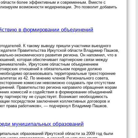
о области более эффективным и современным. Вместе с
лизируем возможности модернизации. Это позволит добавить
ействию в формировании объединений
тодателей. К такому выводу пришли участники выездного
дседателя Правительства Иркутской области Владимир Пашков,
иально-экономического развития региона. Он напомнил, что в
ношений, которая обеспечивает партнерские связи между
принимателей», Иркутским областным объединением
артнерских отношений в обязательном порядке должно
 необходимо организовывать территориальные трехсторонние
алитетах из 42. По мнению членов Регионального совета,
ехсторонние комиссии невозможно создавать при отсутствии
единений. Правительство региона направило обращения мэрам
онних комиссий и содействия в формировании объединений
у партнерству не существует. Возникает необходимость
зации посредством заключения коллективных договоров и
ют права работников», — подчеркнул Владимир Пашков.
среди муниципальных образований
ипальных образований Иркутской области за 2009 год были