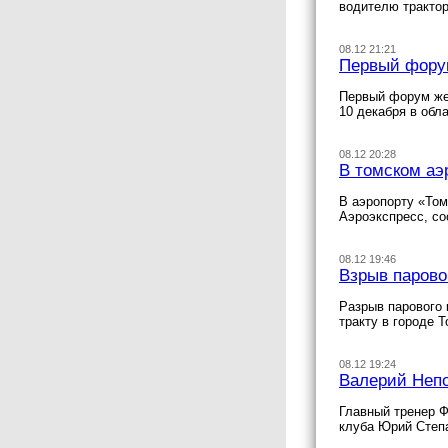
водителю трактор
08.12 21:21
Первый форум
Первый форум же
10 декабря в обл
08.12 20:28
В томском аэ
В аэропорту «Том
Аэроэкспресс, с
08.12 19:46
Взрыв парово
Разрыв парового 
тракту в городе Т
08.12 19:24
Валерий Непо
Главный тренер Ф
клуба Юрий Степ