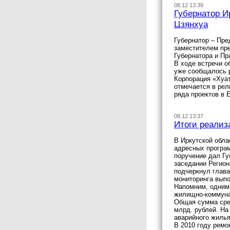
08.12 13:39
Губернатор И
Цзянхуа
Губернатор – Пре
заместителем пр
Губернатора и Пр
В ходе встречи о
уже сообщалось р
Корпорация «Хуат
отмечается в рел
ряда проектов в 
08.12 13:37
Итоги реализ
В Иркутской обла
адресных програ
поручение дал Г
заседании Регион
подчеркнул глав
мониторинга вып
Напомним, одним
жилищно-коммунал
Общая сумма сред
млрд. рублей. На
аварийного жилья
В 2010 году ремо