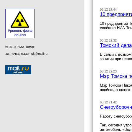
08.12 22:44
10 предприят
10 предприятий Т
сообщил НИА Том
08.12 22:32
Томский депа
© 2010, НИА-Томск
эл. почта: nia.tomsk@mail.ru
В связи с возмож
занятия при низк
08.12 22:23
Мэр Томска п
Мэр Томска Никол
пообещал оказать
08.12 21:42
Снегоуборочн
Работу снегоубор
Так, сегодня утр
автомобиль «Волг