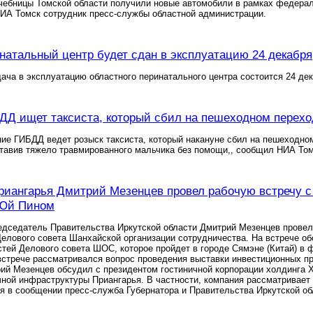
чебницы Томской области получили новые автомобили в рамках федерал
ИА Томск сотрудник пресс-службы областной администрации.
натальный центр будет сдан в эксплуатацию 24 декабря
ача в эксплуатацию областного перинатального центра состоится 24 де
ДД ищет таксиста, который сбил на пешеходном перехо
ие ГИБДД ведет розыск таксиста, который накануне сбил на пешеходном
тавив тяжело травмированного мальчика без помощи,, сообщил НИА То
риангарья Дмитрий Мезенцев провел рабочую встречу с
Юй Пином
дседатель Правительства Иркутской области Дмитрий Мезенцев провел
Делового совета Шанхайской организации сотрудничества. На встрече о
тей Делового совета ШОС, которое пройдет в городе Сямэне (Китай) в 
встрече рассматривался вопрос проведения выставки инвестиционных пр
ий Мезенцев обсудил с президентом гостиничной корпорации холдинга 
чной инфраструктуры Приангарья. В частности, компания рассматривает
ся в сообщении пресс-служба Губернатора и Правительства Иркутской об