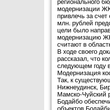
регионального бю
модернизации ЖК
привлечь за счет
млн. рублей предо
цели было направ
модернизацию ЖК
считают в област
В ходе своего до
рассказал, что к
следующем году в
Модернизация кос
Так, к существу
Нижнеудинск, Бир
Мамско-Чуйский р
Бодайбо обеспеч
объектов Бодайби