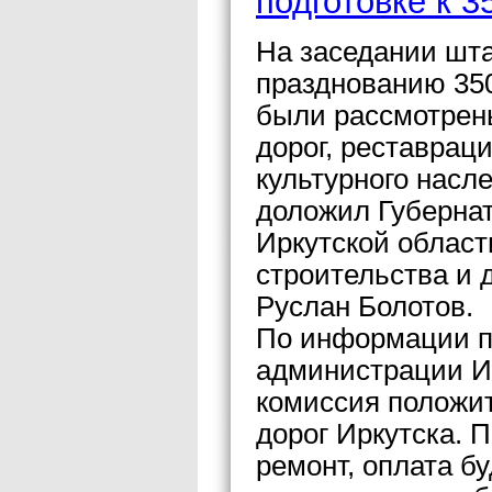
подготовке к 3
На заседании шта
празднованию 350
были рассмотрен
дорог, реставрац
культурного насл
доложил Губерна
Иркутской облас
строительства и 
Руслан Болотов.
По информации п
администрации И
комиссия положит
дорог Иркутска. 
ремонт, оплата б