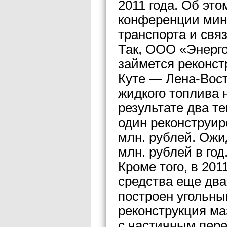
2011 года. Об это
конференции мини
транспорта и свя
Так, ООО «Энерго
займется реконст
Куте — Лена-Вост
жидкого топлива
результате два т
один реконструир
млн. рублей. Ож
млн. рублей в год
Кроме того, в 201
средства еще два
построен угольны
реконструкция ма
с частичным пере