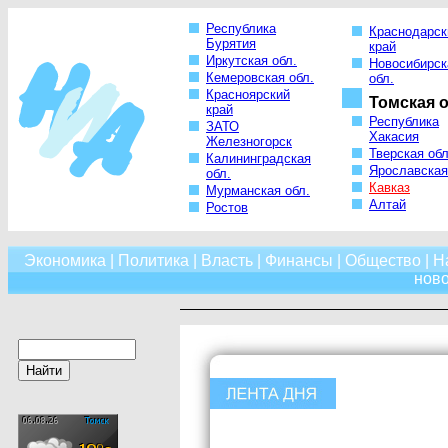
Республика
Краснодарск
Бурятия
край
Иркутская обл.
Новосибирск
Кемеровская обл.
обл.
Красноярский
Томская о
край
Республика
ЗАТО
Хакасия
Железногорск
Тверская обл
Калининградская
Ярославская
обл.
Кавказ
Мурманская обл.
Алтай
Ростов
Экономика
|
Политика
|
Власть
|
Финансы
|
Общество
|
Н
нов