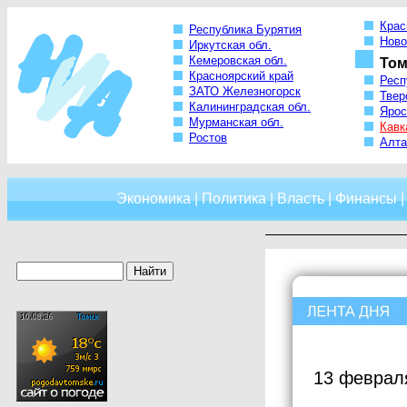
Крас
Республика Бурятия
Ново
Иркутская обл.
Кемеровская обл.
Том
Красноярский край
Респ
ЗАТО Железногорск
Твер
Калининградская обл.
Ярос
Мурманская обл.
Кавк
Ростов
Алта
Экономика
|
Политика
|
Власть
|
Финансы
13 феврал