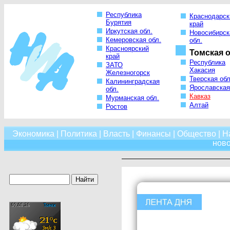
Республика
Краснодарск
Бурятия
край
Иркутская обл.
Новосибирск
Кемеровская обл.
обл.
Красноярский
Томская о
край
Республика
ЗАТО
Хакасия
Железногорск
Тверская обл
Калининградская
Ярославская
обл.
Кавказ
Мурманская обл.
Алтай
Ростов
Экономика
|
Политика
|
Власть
|
Финансы
|
Общество
|
Н
нов