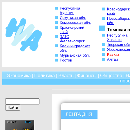
Республика
Краснодарск
Бурятия
край
Иркутская обл.
Новосибирск
Кемеровская обл.
обл.
Красноярский
Томская о
край
Республика
ЗАТО
Хакасия
Железногорск
Тверская обл
Калининградская
Ярославская
обл.
Кавказ
Мурманская обл.
Алтай
Ростов
Экономика
|
Политика
|
Власть
|
Финансы
|
Общество
|
Н
нов