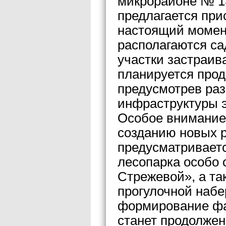
микрорайоне № 13
предлагается при
настоящий момен
располагаются са
участки застраив
планируется прод
предусмотрев ра
инфраструктуры э
Особое внимание 
созданию новых р
предусматриваетс
лесопарка особо 
Стрежевой», а та
прогулочной набе
формирование фас
станет продолжен