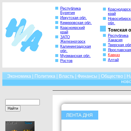
Республика
Краснодарск
Бурятия
край
Иркутская обл.
Новосибирск
Кемеровская обл.
обл.
Красноярский
Томская о
край
Республика
ЗАТО
Хакасия
Железногорск
Тверская обл
Калининградская
Ярославская
обл.
Кавказ
Мурманская обл.
Алтай
Ростов
Экономика
|
Политика
|
Власть
|
Финансы
|
Общество
|
Н
нов